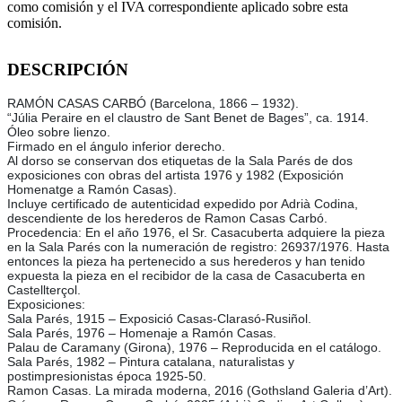
como comisión y el IVA correspondiente aplicado sobre esta
comisión.
DESCRIPCIÓN
RAMÓN CASAS CARBÓ (Barcelona, 1866 – 1932).
“Júlia Peraire en el claustro de Sant Benet de Bages”, ca. 1914.
Óleo sobre lienzo.
Firmado en el ángulo inferior derecho.
Al dorso se conservan dos etiquetas de la Sala Parés de dos
exposiciones con obras del artista 1976 y 1982 (Exposición
Homenatge a Ramón Casas).
Incluye certificado de autenticidad expedido por Adrià Codina,
descendiente de los herederos de Ramon Casas Carbó.
Procedencia: En el año 1976, el Sr. Casacuberta adquiere la pieza
en la Sala Parés con la numeración de registro: 26937/1976. Hasta
entonces la pieza ha pertenecido a sus herederos y han tenido
expuesta la pieza en el recibidor de la casa de Casacuberta en
Castellterçol.
Exposiciones:
Sala Parés, 1915 – Exposició Casas-Clarasó-Rusiñol.
Sala Parés, 1976 – Homenaje a Ramón Casas.
Palau de Caramany (Girona), 1976 – Reproducida en el catálogo.
Sala Parés, 1982 – Pintura catalana, naturalistas y
postimpresionistas época 1925-50.
Ramon Casas. La mirada moderna, 2016 (Gothsland Galeria d’Art).