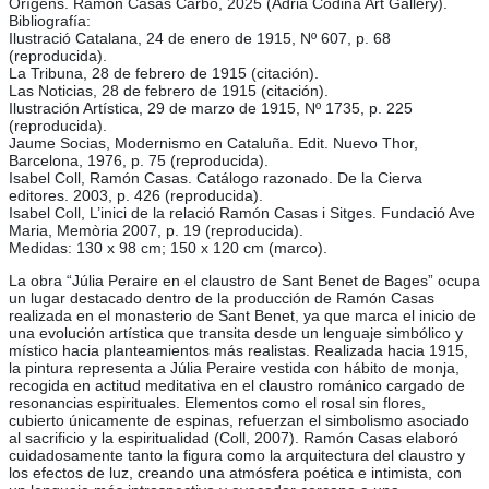
Orígens. Ramon Casas Carbó, 2025 (Adrià Codina Art Gallery).
Bibliografía:
Ilustració Catalana, 24 de enero de 1915, Nº 607, p. 68
(reproducida).
La Tribuna, 28 de febrero de 1915 (citación).
Las Noticias, 28 de febrero de 1915 (citación).
Ilustración Artística, 29 de marzo de 1915, Nº 1735, p. 225
(reproducida).
Jaume Socias, Modernismo en Cataluña. Edit. Nuevo Thor,
Barcelona, 1976, p. 75 (reproducida).
Isabel Coll, Ramón Casas. Catálogo razonado. De la Cierva
editores. 2003, p. 426 (reproducida).
Isabel Coll, L’inici de la relació Ramón Casas i Sitges. Fundació Ave
Maria, Memòria 2007, p. 19 (reproducida).
Medidas: 130 x 98 cm; 150 x 120 cm (marco).
La obra “Júlia Peraire en el claustro de Sant Benet de Bages” ocupa
un lugar destacado dentro de la producción de Ramón Casas
realizada en el monasterio de Sant Benet, ya que marca el inicio de
una evolución artística que transita desde un lenguaje simbólico y
místico hacia planteamientos más realistas. Realizada hacia 1915,
la pintura representa a Júlia Peraire vestida con hábito de monja,
recogida en actitud meditativa en el claustro románico cargado de
resonancias espirituales. Elementos como el rosal sin flores,
cubierto únicamente de espinas, refuerzan el simbolismo asociado
al sacrificio y la espiritualidad (Coll, 2007). Ramón Casas elaboró
cuidadosamente tanto la figura como la arquitectura del claustro y
los efectos de luz, creando una atmósfera poética e intimista, con