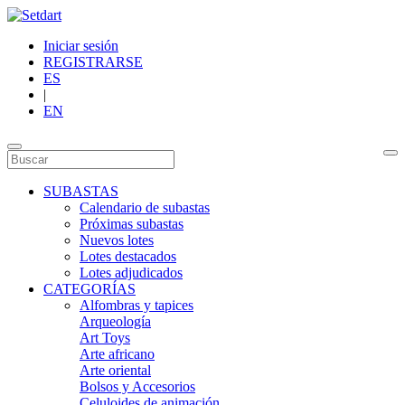
Iniciar sesión
REGISTRARSE
ES
|
EN
SUBASTAS
Calendario de subastas
Próximas subastas
Nuevos lotes
Lotes destacados
Lotes adjudicados
CATEGORÍAS
Alfombras y tapices
Arqueología
Art Toys
Arte africano
Arte oriental
Bolsos y Accesorios
Celuloides de animación