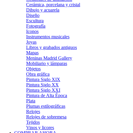
Cerámica, porcelana y cristal
Dibujo y acuarela
Diseño
Escultura
Fotografía
Iconos
Instrumentos musicales
Joyas
Libros y grabados antiguos
Mapas
Meninas Madrid Gallery
Mobiliario y lámparas
Objetos
Obra gráfica
Pintura Siglo XIX
Pintura Siglo XX
Pintura Siglo XXI
Pintura de Alta Época
Plata
Plumas estilográficas
Relojes
Relojes de sobremesa
Tejidos
Vinos y licores
COMPRAR AHORA