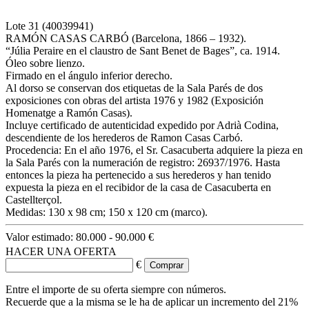
Lote
31
(40039941)
RAMÓN CASAS CARBÓ (Barcelona, 1866 – 1932).
“Júlia Peraire en el claustro de Sant Benet de Bages”, ca. 1914.
Óleo sobre lienzo.
Firmado en el ángulo inferior derecho.
Al dorso se conservan dos etiquetas de la Sala Parés de dos
exposiciones con obras del artista 1976 y 1982 (Exposición
Homenatge a Ramón Casas).
Incluye certificado de autenticidad expedido por Adrià Codina,
descendiente de los herederos de Ramon Casas Carbó.
Procedencia: En el año 1976, el Sr. Casacuberta adquiere la pieza en
la Sala Parés con la numeración de registro: 26937/1976. Hasta
entonces la pieza ha pertenecido a sus herederos y han tenido
expuesta la pieza en el recibidor de la casa de Casacuberta en
Castellterçol.
Medidas: 130 x 98 cm; 150 x 120 cm (marco).
Valor estimado:
80.000 - 90.000 €
HACER UNA OFERTA
€
Entre el importe de su oferta siempre con números.
Recuerde que a la misma se le ha de aplicar un incremento del 21%