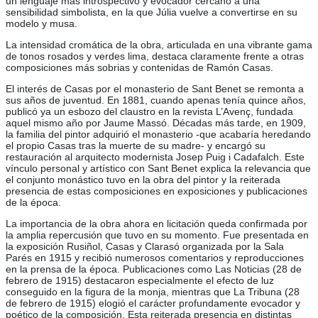
un lenguaje más introspectivo y evocador cercano a una
sensibilidad simbolista, en la que Júlia vuelve a convertirse en su
modelo y musa.
La intensidad cromática de la obra, articulada en una vibrante gama
de tonos rosados y verdes lima, destaca claramente frente a otras
composiciones más sobrias y contenidas de Ramón Casas.
El interés de Casas por el monasterio de Sant Benet se remonta a
sus años de juventud. En 1881, cuando apenas tenía quince años,
publicó ya un esbozo del claustro en la revista L’Avenç, fundada
aquel mismo año por Jaume Massó. Décadas más tarde, en 1909,
la familia del pintor adquirió el monasterio -que acabaría heredando
el propio Casas tras la muerte de su madre- y encargó su
restauración al arquitecto modernista Josep Puig i Cadafalch. Este
vínculo personal y artístico con Sant Benet explica la relevancia que
el conjunto monástico tuvo en la obra del pintor y la reiterada
presencia de estas composiciones en exposiciones y publicaciones
de la época.
La importancia de la obra ahora en licitación queda confirmada por
la amplia repercusión que tuvo en su momento. Fue presentada en
la exposición Rusiñol, Casas y Clarasó organizada por la Sala
Parés en 1915 y recibió numerosos comentarios y reproducciones
en la prensa de la época. Publicaciones como Las Noticias (28 de
febrero de 1915) destacaron especialmente el efecto de luz
conseguido en la figura de la monja, mientras que La Tribuna (28
de febrero de 1915) elogió el carácter profundamente evocador y
poético de la composición. Esta reiterada presencia en distintas