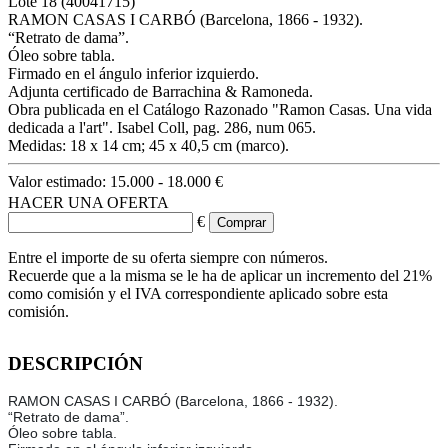
Lote
18
(40041715)
RAMON CASAS I CARBÓ (Barcelona, 1866 - 1932).
“Retrato de dama”.
Óleo sobre tabla.
Firmado en el ángulo inferior izquierdo.
Adjunta certificado de Barrachina & Ramoneda.
Obra publicada en el Catálogo Razonado "Ramon Casas. Una vida
dedicada a l'art". Isabel Coll, pag. 286, num 065.
Medidas: 18 x 14 cm; 45 x 40,5 cm (marco).
Valor estimado:
15.000 - 18.000 €
HACER UNA OFERTA
€
Entre el importe de su oferta siempre con números.
Recuerde que a la misma se le ha de aplicar un incremento del 21%
como comisión y el IVA correspondiente aplicado sobre esta
comisión.
DESCRIPCIÓN
RAMON CASAS I CARBÓ (Barcelona, 1866 - 1932).
“Retrato de dama”.
Óleo sobre tabla.