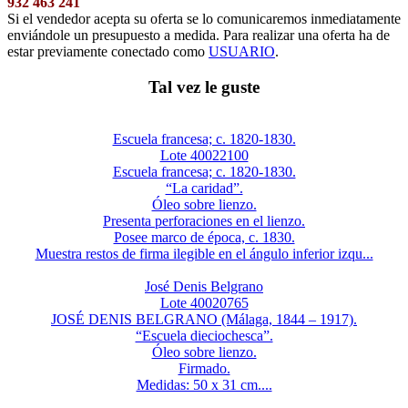
932 463 241
Si el vendedor acepta su oferta se lo comunicaremos inmediatamente
enviándole un presupuesto a medida. Para realizar una oferta ha de
estar previamente conectado como
USUARIO
.
Tal vez le guste
Escuela francesa; c. 1820-1830.
Lote 40022100
Escuela francesa; c. 1820-1830.
“La caridad”.
Óleo sobre lienzo.
Presenta perforaciones en el lienzo.
Posee marco de época, c. 1830.
Muestra restos de firma ilegible en el ángulo inferior izqu...
José Denis Belgrano
Lote 40020765
JOSÉ DENIS BELGRANO (Málaga, 1844 – 1917).
“Escuela dieciochesca”.
Óleo sobre lienzo.
Firmado.
Medidas: 50 x 31 cm....