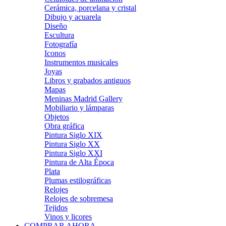
Cerámica, porcelana y cristal
Dibujo y acuarela
Diseño
Escultura
Fotografía
Iconos
Instrumentos musicales
Joyas
Libros y grabados antiguos
Mapas
Meninas Madrid Gallery
Mobiliario y lámparas
Objetos
Obra gráfica
Pintura Siglo XIX
Pintura Siglo XX
Pintura Siglo XXI
Pintura de Alta Época
Plata
Plumas estilográficas
Relojes
Relojes de sobremesa
Tejidos
Vinos y licores
COMPRAR AHORA