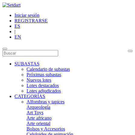
Iniciar sesión
REGISTRARSE
ES
|
EN
SUBASTAS
Calendario de subastas
Próximas subastas
Nuevos lotes
Lotes destacados
Lotes adjudicados
CATEGORÍAS
Alfombras y tapices
Arqueología
Art Toys
Arte africano
Arte oriental
Bolsos y Accesorios
Celuloides de animación