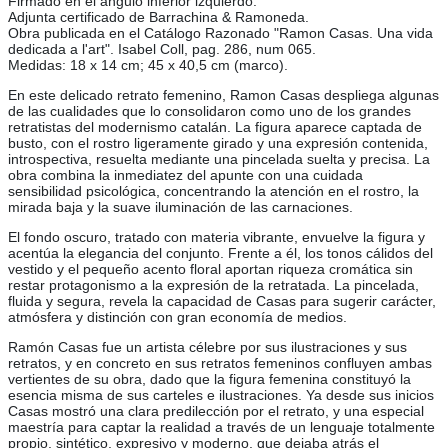
Firmado en el ángulo inferior izquierdo.
Adjunta certificado de Barrachina & Ramoneda.
Obra publicada en el Catálogo Razonado "Ramon Casas. Una vida
dedicada a l'art". Isabel Coll, pag. 286, num 065.
Medidas: 18 x 14 cm; 45 x 40,5 cm (marco).
En este delicado retrato femenino, Ramon Casas despliega algunas
de las cualidades que lo consolidaron como uno de los grandes
retratistas del modernismo catalán. La figura aparece captada de
busto, con el rostro ligeramente girado y una expresión contenida,
introspectiva, resuelta mediante una pincelada suelta y precisa. La
obra combina la inmediatez del apunte con una cuidada
sensibilidad psicológica, concentrando la atención en el rostro, la
mirada baja y la suave iluminación de las carnaciones.
El fondo oscuro, tratado con materia vibrante, envuelve la figura y
acentúa la elegancia del conjunto. Frente a él, los tonos cálidos del
vestido y el pequeño acento floral aportan riqueza cromática sin
restar protagonismo a la expresión de la retratada. La pincelada,
fluida y segura, revela la capacidad de Casas para sugerir carácter,
atmósfera y distinción con gran economía de medios.
Ramón Casas fue un artista célebre por sus ilustraciones y sus
retratos, y en concreto en sus retratos femeninos confluyen ambas
vertientes de su obra, dado que la figura femenina constituyó la
esencia misma de sus carteles e ilustraciones. Ya desde sus inicios
Casas mostró una clara predilección por el retrato, y una especial
maestría para captar la realidad a través de un lenguaje totalmente
propio, sintético, expresivo y moderno, que dejaba atrás el