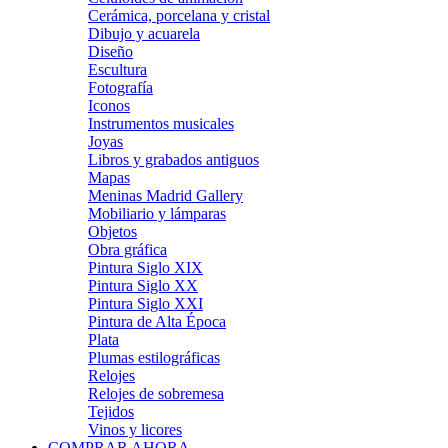
Cerámica, porcelana y cristal
Dibujo y acuarela
Diseño
Escultura
Fotografía
Iconos
Instrumentos musicales
Joyas
Libros y grabados antiguos
Mapas
Meninas Madrid Gallery
Mobiliario y lámparas
Objetos
Obra gráfica
Pintura Siglo XIX
Pintura Siglo XX
Pintura Siglo XXI
Pintura de Alta Época
Plata
Plumas estilográficas
Relojes
Relojes de sobremesa
Tejidos
Vinos y licores
COMPRAR AHORA