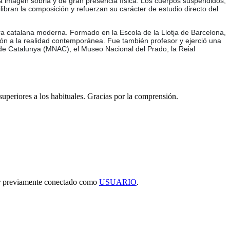
una imagen sobria y de gran presencia física. Los cuerpos suspendidos,
libran la composición y refuerzan su carácter de estudio directo del
tura catalana moderna. Formado en la Escola de la Llotja de Barcelona,
ión a la realidad contemporánea. Fue también profesor y ejerció una
 de Catalunya (MNAC), el Museo Nacional del Prado, la Reial
 superiores a los habituales. Gracias por la comprensión.
tar previamente conectado como
USUARIO
.