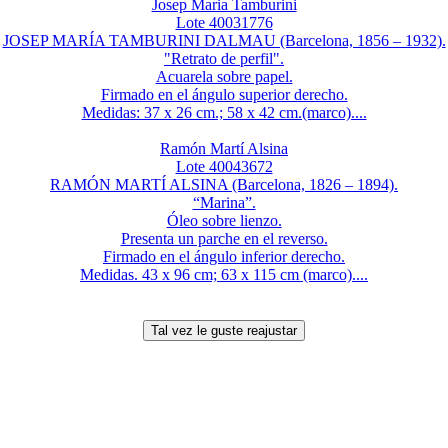
Josep Maria Tamburini
Lote 40031776
JOSEP MARÍA TAMBURINI DALMAU (Barcelona, 1856 – 1932).
"Retrato de perfil".
Acuarela sobre papel.
Firmado en el ángulo superior derecho.
Medidas: 37 x 26 cm.; 58 x 42 cm.(marco)....
Ramón Martí Alsina
Lote 40043672
RAMÓN MARTÍ ALSINA (Barcelona, 1826 – 1894).
“Marina”.
Óleo sobre lienzo.
Presenta un parche en el reverso.
Firmado en el ángulo inferior derecho.
Medidas. 43 x 96 cm; 63 x 115 cm (marco)....