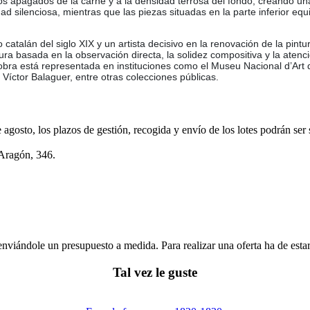
brillos apagados de la carne y a la densidad terrosa del fondo, creando 
 silenciosa, mientras que las piezas situadas en la parte inferior equi
catalán del siglo XIX y un artista decisivo en la renovación de la pin
ra basada en la observación directa, la solidez compositiva y la atenc
 obra está representada en instituciones como el Museu Nacional d’Art
Víctor Balaguer, entre otras colecciones públicas.
e agosto, los plazos de gestión, recogida y envío de los lotes podrán ser
 Aragón, 346.
enviándole un presupuesto a medida. Para realizar una oferta ha de es
Tal vez le guste