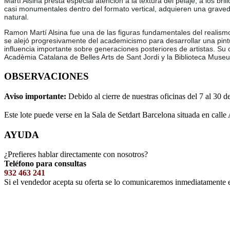
Martí Alsina presta especial atención a la textura del pelaje, a los 
casi monumentales dentro del formato vertical, adquieren una gravedad
natural.
Ramon Martí Alsina fue una de las figuras fundamentales del realismo 
se alejó progresivamente del academicismo para desarrollar una pintu
influencia importante sobre generaciones posteriores de artistas. Su
Acadèmia Catalana de Belles Arts de Sant Jordi y la Biblioteca Museu 
OBSERVACIONES
Aviso importante:
Debido al cierre de nuestras oficinas del 7 al 30 d
Este lote puede verse en la Sala de Setdart Barcelona situada en calle
AYUDA
¿Prefieres hablar directamente con nosotros?
Teléfono para consultas
932 463 241
Si el vendedor acepta su oferta se lo comunicaremos inmediatamente 