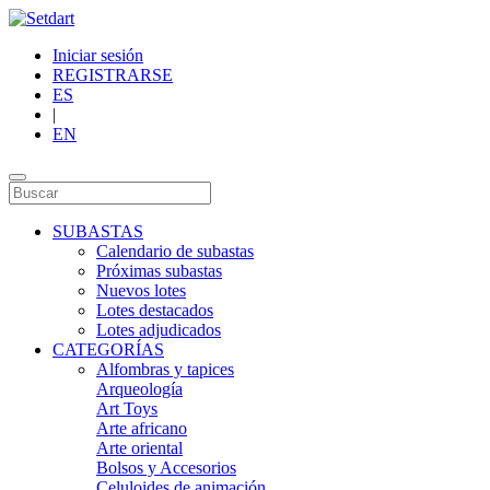
Iniciar sesión
REGISTRARSE
ES
|
EN
SUBASTAS
Calendario de subastas
Próximas subastas
Nuevos lotes
Lotes destacados
Lotes adjudicados
CATEGORÍAS
Alfombras y tapices
Arqueología
Art Toys
Arte africano
Arte oriental
Bolsos y Accesorios
Celuloides de animación