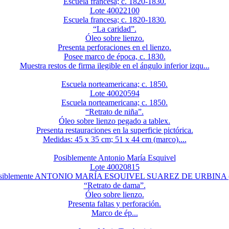
Escuela francesa; c. 1820-1830.
Lote 40022100
Escuela francesa; c. 1820-1830.
“La caridad”.
Óleo sobre lienzo.
Presenta perforaciones en el lienzo.
Posee marco de época, c. 1830.
Muestra restos de firma ilegible en el ángulo inferior izqu...
Escuela norteamericana; c. 1850.
Lote 40020594
Escuela norteamericana; c. 1850.
“Retrato de niña”.
Óleo sobre lienzo pegado a tablex.
Presenta restauraciones en la superficie pictórica.
Medidas: 45 x 35 cm; 51 x 44 cm (marco)....
Posiblemente Antonio María Esquivel
Lote 40020815
. Posiblemente ANTONIO MARÍA ESQUIVEL SUAREZ DE URBINA (Sev
“Retrato de dama”.
Óleo sobre lienzo.
Presenta faltas y perforación.
Marco de ép...