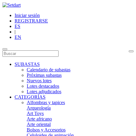
Iniciar sesión
REGISTRARSE
ES
|
EN
SUBASTAS
Calendario de subastas
Próximas subastas
Nuevos lotes
Lotes destacados
Lotes adjudicados
CATEGORÍAS
Alfombras y tapices
Arqueología
Art Toys
Arte africano
Arte oriental
Bolsos y Accesorios
Celuloides de animación