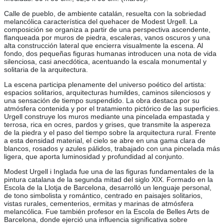
Calle de pueblo, de ambiente catalán, resuelta con la sobriedad
melancólica característica del quehacer de Modest Urgell. La
composición se organiza a partir de una perspectiva ascendente,
flanqueada por muros de piedra, escaleras, vanos oscuros y una
alta construcción lateral que encierra visualmente la escena. Al
fondo, dos pequeñas figuras humanas introducen una nota de vida
silenciosa, casi anecdótica, acentuando la escala monumental y
solitaria de la arquitectura.
La escena participa plenamente del universo poético del artista:
espacios solitarios, arquitecturas humildes, caminos silenciosos y
una sensación de tiempo suspendido. La obra destaca por su
atmósfera contenida y por el tratamiento pictórico de las superficies.
Urgell construye los muros mediante una pincelada empastada y
terrosa, rica en ocres, pardos y grises, que transmite la aspereza
de la piedra y el paso del tiempo sobre la arquitectura rural. Frente
a esta densidad material, el cielo se abre en una gama clara de
blancos, rosados y azules pálidos, trabajado con una pincelada más
ligera, que aporta luminosidad y profundidad al conjunto.
Modest Urgell i Inglada fue una de las figuras fundamentales de la
pintura catalana de la segunda mitad del siglo XIX. Formado en la
Escola de la Llotja de Barcelona, desarrolló un lenguaje personal,
de tono simbolista y romántico, centrado en paisajes solitarios,
vistas rurales, cementerios, ermitas y marinas de atmósfera
melancólica. Fue también profesor en la Escola de Belles Arts de
Barcelona, donde ejerció una influencia significativa sobre