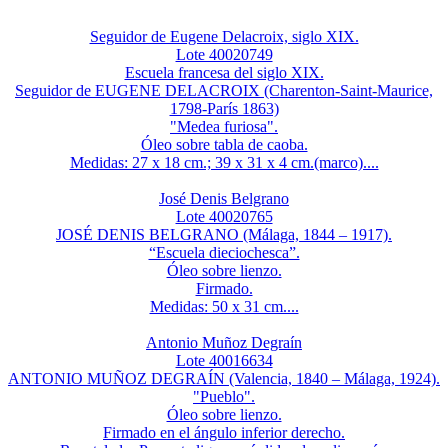
Seguidor de Eugene Delacroix, siglo XIX.
Lote 40020749
Escuela francesa del siglo XIX.
Seguidor de EUGENE DELACROIX (Charenton-Saint-Maurice,
1798-París 1863)
"Medea furiosa".
Óleo sobre tabla de caoba.
Medidas: 27 x 18 cm.; 39 x 31 x 4 cm.(marco)....
José Denis Belgrano
Lote 40020765
JOSÉ DENIS BELGRANO (Málaga, 1844 – 1917).
“Escuela dieciochesca”.
Óleo sobre lienzo.
Firmado.
Medidas: 50 x 31 cm....
Antonio Muñoz Degraín
Lote 40016634
ANTONIO MUÑOZ DEGRAÍN (Valencia, 1840 – Málaga, 1924).
"Pueblo".
Óleo sobre lienzo.
Firmado en el ángulo inferior derecho.