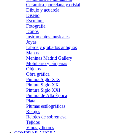
Cerámica, porcelana y cristal
Dibujo y acuarela
Diseño
Escultura
Fotografía
Iconos
Instrumentos musicales
Joyas
Libros y grabados antiguos
Mapas
Meninas Madrid Gallery
Mobiliario y lámparas
Objetos
Obra gráfica
Pintura Siglo XIX
Pintura Siglo XX
Pintura Siglo XXI
Pintura de Alta Época
Plata
Plumas estilográficas
Relojes
Relojes de sobremesa
Tejidos
Vinos y licores
COMPRAR AHORA