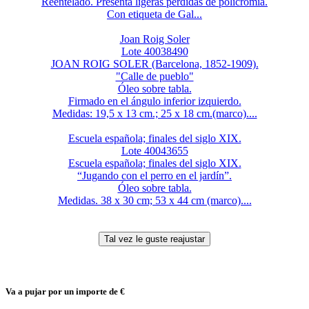
Reentelado. Presenta ligeras pérdidas de policromía.
Con etiqueta de Gal...
Joan Roig Soler
Lote 40038490
JOAN ROIG SOLER (Barcelona, 1852-1909).
"Calle de pueblo"
Óleo sobre tabla.
Firmado en el ángulo inferior izquierdo.
Medidas: 19,5 x 13 cm.; 25 x 18 cm.(marco)....
Escuela española; finales del siglo XIX.
Lote 40043655
Escuela española; finales del siglo XIX.
“Jugando con el perro en el jardín”.
Óleo sobre tabla.
Medidas. 38 x 30 cm; 53 x 44 cm (marco)....
Va a pujar por un importe de
€