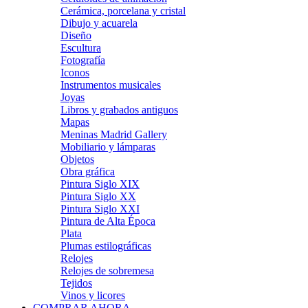
Cerámica, porcelana y cristal
Dibujo y acuarela
Diseño
Escultura
Fotografía
Iconos
Instrumentos musicales
Joyas
Libros y grabados antiguos
Mapas
Meninas Madrid Gallery
Mobiliario y lámparas
Objetos
Obra gráfica
Pintura Siglo XIX
Pintura Siglo XX
Pintura Siglo XXI
Pintura de Alta Época
Plata
Plumas estilográficas
Relojes
Relojes de sobremesa
Tejidos
Vinos y licores
COMPRAR AHORA