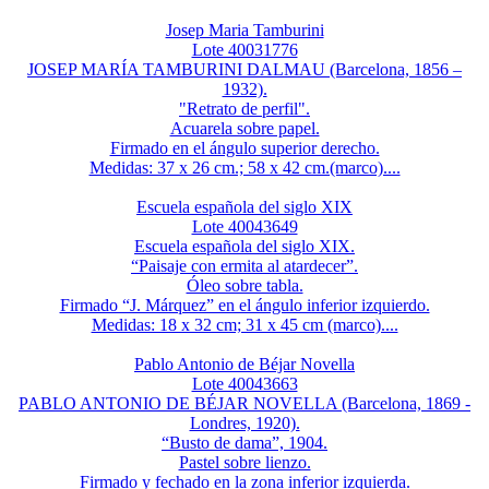
Josep Maria Tamburini
Lote 40031776
JOSEP MARÍA TAMBURINI DALMAU (Barcelona, 1856 –
1932).
"Retrato de perfil".
Acuarela sobre papel.
Firmado en el ángulo superior derecho.
Medidas: 37 x 26 cm.; 58 x 42 cm.(marco)....
Escuela española del siglo XIX
Lote 40043649
Escuela española del siglo XIX.
“Paisaje con ermita al atardecer”.
Óleo sobre tabla.
Firmado “J. Márquez” en el ángulo inferior izquierdo.
Medidas: 18 x 32 cm; 31 x 45 cm (marco)....
Pablo Antonio de Béjar Novella
Lote 40043663
PABLO ANTONIO DE BÉJAR NOVELLA (Barcelona, 1869 -
Londres, 1920).
“Busto de dama”, 1904.
Pastel sobre lienzo.
Firmado y fechado en la zona inferior izquierda.