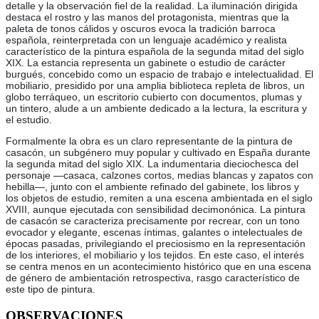
detalle y la observación fiel de la realidad. La iluminación dirigida
destaca el rostro y las manos del protagonista, mientras que la
paleta de tonos cálidos y oscuros evoca la tradición barroca
española, reinterpretada con un lenguaje académico y realista
característico de la pintura española de la segunda mitad del siglo
XIX. La estancia representa un gabinete o estudio de carácter
burgués, concebido como un espacio de trabajo e intelectualidad. El
mobiliario, presidido por una amplia biblioteca repleta de libros, un
globo terráqueo, un escritorio cubierto con documentos, plumas y
un tintero, alude a un ambiente dedicado a la lectura, la escritura y
el estudio.
Formalmente la obra es un claro representante de la pintura de
casacón, un subgénero muy popular y cultivado en España durante
la segunda mitad del siglo XIX. La indumentaria dieciochesca del
personaje —casaca, calzones cortos, medias blancas y zapatos con
hebilla—, junto con el ambiente refinado del gabinete, los libros y
los objetos de estudio, remiten a una escena ambientada en el siglo
XVIII, aunque ejecutada con sensibilidad decimonónica. La pintura
de casacón se caracteriza precisamente por recrear, con un tono
evocador y elegante, escenas íntimas, galantes o intelectuales de
épocas pasadas, privilegiando el preciosismo en la representación
de los interiores, el mobiliario y los tejidos. En este caso, el interés
se centra menos en un acontecimiento histórico que en una escena
de género de ambientación retrospectiva, rasgo característico de
este tipo de pintura.
OBSERVACIONES