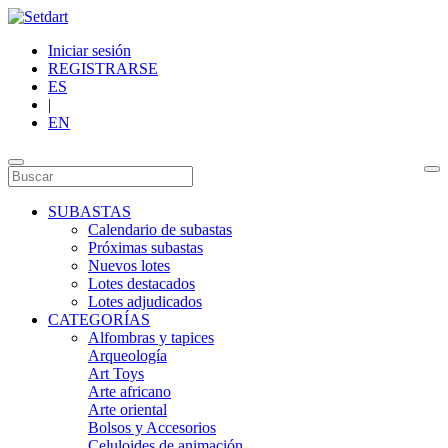
Iniciar sesión
REGISTRARSE
ES
|
EN
SUBASTAS
Calendario de subastas
Próximas subastas
Nuevos lotes
Lotes destacados
Lotes adjudicados
CATEGORÍAS
Alfombras y tapices
Arqueología
Art Toys
Arte africano
Arte oriental
Bolsos y Accesorios
Celuloides de animación