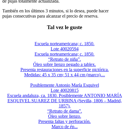
de pujas totalmente actualizada.
También en los últimos 3 minutos, si lo desea, puede hacer
pujas consecutivas para alcanzar el precio de reserva.
Tal vez le guste
Escuela norteamericana; c. 1850.
Lote 40020594
Escuela norteamericana; c. 1850.
“Retrato de niña”.
Óleo sobre lienzo pegado a tablex.
Presenta restauraciones en la superficie pictórica.
Medidas: 45 x 35 cm; 51 x 44 cm (marco)....
Posiblemente Antonio María Esquivel
Lote 40020815
Escuela andaluza, ca. 1830. Posiblemente ANTONIO MARÍA
ESQUIVEL SUAREZ DE URBINA (Sevilla, 1806 – Madrid,
1857).
“Retrato de dama”.
Óleo sobre lienzo.
Presenta faltas y perforación.
Marco de ép...