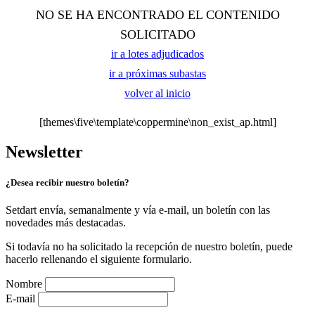
NO SE HA ENCONTRADO EL CONTENIDO
SOLICITADO
ir a lotes adjudicados
ir a próximas subastas
volver al inicio
[themes\five\template\coppermine\non_exist_ap.html]
Newsletter
¿Desea recibir nuestro boletín?
Setdart envía, semanalmente y vía e-mail, un boletín con las
novedades más destacadas.
Si todavía no ha solicitado la recepción de nuestro boletín, puede
hacerlo rellenando el siguiente formulario.
Nombre
E-mail