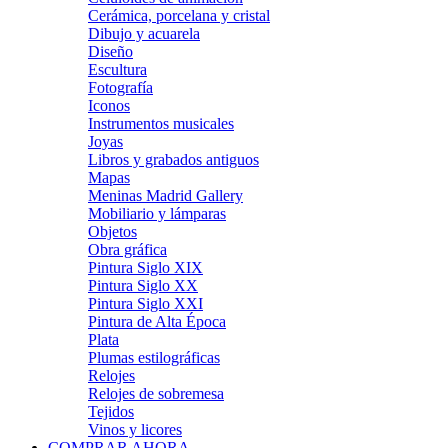
Cerámica, porcelana y cristal
Dibujo y acuarela
Diseño
Escultura
Fotografía
Iconos
Instrumentos musicales
Joyas
Libros y grabados antiguos
Mapas
Meninas Madrid Gallery
Mobiliario y lámparas
Objetos
Obra gráfica
Pintura Siglo XIX
Pintura Siglo XX
Pintura Siglo XXI
Pintura de Alta Época
Plata
Plumas estilográficas
Relojes
Relojes de sobremesa
Tejidos
Vinos y licores
COMPRAR AHORA