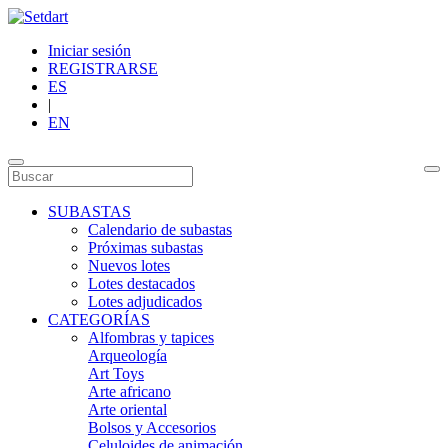
Iniciar sesión
REGISTRARSE
ES
|
EN
SUBASTAS
Calendario de subastas
Próximas subastas
Nuevos lotes
Lotes destacados
Lotes adjudicados
CATEGORÍAS
Alfombras y tapices
Arqueología
Art Toys
Arte africano
Arte oriental
Bolsos y Accesorios
Celuloides de animación