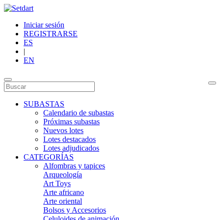
Iniciar sesión
REGISTRARSE
ES
|
EN
SUBASTAS
Calendario de subastas
Próximas subastas
Nuevos lotes
Lotes destacados
Lotes adjudicados
CATEGORÍAS
Alfombras y tapices
Arqueología
Art Toys
Arte africano
Arte oriental
Bolsos y Accesorios
Celuloides de animación