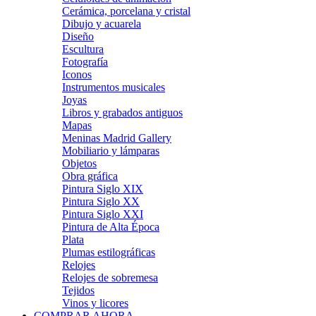
Cerámica, porcelana y cristal
Dibujo y acuarela
Diseño
Escultura
Fotografía
Iconos
Instrumentos musicales
Joyas
Libros y grabados antiguos
Mapas
Meninas Madrid Gallery
Mobiliario y lámparas
Objetos
Obra gráfica
Pintura Siglo XIX
Pintura Siglo XX
Pintura Siglo XXI
Pintura de Alta Época
Plata
Plumas estilográficas
Relojes
Relojes de sobremesa
Tejidos
Vinos y licores
COMPRAR AHORA