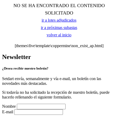
NO SE HA ENCONTRADO EL CONTENIDO
SOLICITADO
ir a lotes adjudicados
ir a próximas subastas
volver al inicio
[themes\five\template\coppermine\non_exist_ap.html]
Newsletter
¿Desea recibir nuestro boletín?
Setdart envía, semanalmente y vía e-mail, un boletín con las
novedades más destacadas.
Si todavía no ha solicitado la recepción de nuestro boletín, puede
hacerlo rellenando el siguiente formulario.
Nombre
E-mail