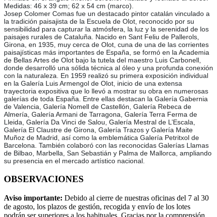
Medidas: 46 x 39 cm; 62 x 54 cm (marco).
Josep Colomer Comas fue un destacado pintor catalán vinculado a
la tradición paisajista de la Escuela de Olot, reconocido por su
sensibilidad para capturar la atmósfera, la luz y la serenidad de los
paisajes rurales de Cataluña. Nacido en Sant Feliu de Pallerols,
Girona, en 1935, muy cerca de Olot, cuna de una de las corrientes
paisajísticas más importantes de España, se formó en la Academia
de Bellas Artes de Olot bajo la tutela del maestro Luis Carbonell,
donde desarrolló una sólida técnica al óleo y una profunda conexión
con la naturaleza. En 1959 realizó su primera exposición individual
en la Galería Luis Armengol de Olot, inicio de una extensa
trayectoria expositiva que lo llevó a mostrar su obra en numerosas
galerías de toda España. Entre ellas destacan la Galería Gabernia
de Valencia, Galería Nomell de Castellón, Galería Rebeca de
Almería, Galería Armani de Tarragona, Galería Terra Ferma de
Lleida, Galería Da Vinci de Salou, Galería Mestral de L’Escala,
Galería El Claustre de Girona, Galería Trazos y Galería Maite
Muñoz de Madrid, así como la emblemática Galería Petritxol de
Barcelona. También colaboró con las reconocidas Galerías Llamas
de Bilbao, Marbella, San Sebastián y Palma de Mallorca, ampliando
su presencia en el mercado artístico nacional.
OBSERVACIONES
Aviso importante:
Debido al cierre de nuestras oficinas del 7 al 30
de agosto, los plazos de gestión, recogida y envío de los lotes
podrán ser superiores a los habituales. Gracias por la comprensión.