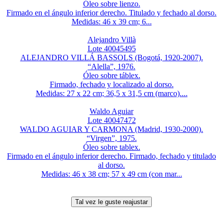
Óleo sobre lienzo.
Firmado en el ángulo inferior derecho. Titulado y fechado al dorso.
Medidas: 46 x 39 cm; 6...
Alejandro Villà
Lote 40045495
ALEJANDRO VILLÁ BASSOLS (Bogotá, 1920-2007).
“Alella”, 1976.
Óleo sobre táblex.
Firmado, fechado y localizado al dorso.
Medidas: 27 x 22 cm; 36,5 x 31,5 cm (marco)....
Waldo Aguiar
Lote 40047472
WALDO AGUIAR Y CARMONA (Madrid, 1930-2000).
“Virgen”, 1975.
Óleo sobre tablex.
Firmado en el ángulo inferior derecho. Firmado, fechado y titulado
al dorso.
Medidas: 46 x 38 cm; 57 x 49 cm (con mar...