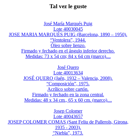
Tal vez le guste
José María Marqués Puig
Lote 40030045
JOSE MARIA MARQUÉS PUIG (Barcelona, 1890 – 1950).
“Ventolera”, 1944.
Óleo sobre lienzo.
Firmado y fechado en el ángulo inferior derecho.
Medidas: 73 x 54 cm; 84 x 64 cm (marco)....
José Quero
Lote 40013634
JOSÉ QUERO (Jaén, 1932 – Valencia, 2008).
“Composición”, 1975.
Acrílico sobre cartón.
Firmado y fechado en la zona central.
Medidas: 48 x 34 cm., 65 x 60 cm. (marco)....
Josep Colomer
Lote 40043657
JOSEP COLOMER COMAS (Sant Feliu de Pallerols, Girona,
1935 - 2003).
“Niebla”, 1973.