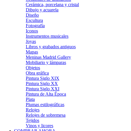
Cerámica, porcelana y cristal
Dibujo y acuarela
Diseño
Escultura
Fotografía
Iconos
Instrumentos musicales
Joyas
Libros y grabados antiguos
Mapas
Meninas Madrid Gallery
Mobiliario y lámparas
Objetos
Obra gráfica
Pintura Siglo XIX
Pintura Siglo XX
Pintura Siglo XXI
Pintura de Alta Época
Plata
Plumas estilográficas
Relojes
Relojes de sobremesa
Tejidos
Vinos y licores
COMPRAR AHORA