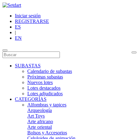
Iniciar sesión
REGISTRARSE
ES
|
EN
SUBASTAS
Calendario de subastas
Próximas subastas
Nuevos lotes
Lotes destacados
Lotes adjudicados
CATEGORÍAS
Alfombras y tapices
Arqueología
Art Toys
Arte africano
Arte oriental
Bolsos y Accesorios
Celuloides de animación