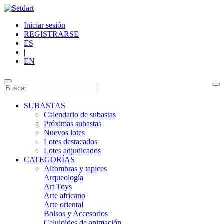
Iniciar sesión
REGISTRARSE
ES
|
EN
SUBASTAS
Calendario de subastas
Próximas subastas
Nuevos lotes
Lotes destacados
Lotes adjudicados
CATEGORÍAS
Alfombras y tapices
Arqueología
Art Toys
Arte africano
Arte oriental
Bolsos y Accesorios
Celuloides de animación