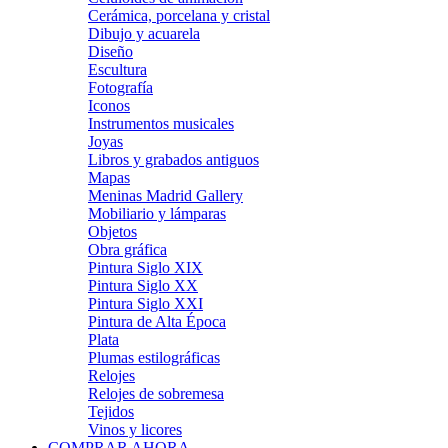
Cerámica, porcelana y cristal
Dibujo y acuarela
Diseño
Escultura
Fotografía
Iconos
Instrumentos musicales
Joyas
Libros y grabados antiguos
Mapas
Meninas Madrid Gallery
Mobiliario y lámparas
Objetos
Obra gráfica
Pintura Siglo XIX
Pintura Siglo XX
Pintura Siglo XXI
Pintura de Alta Época
Plata
Plumas estilográficas
Relojes
Relojes de sobremesa
Tejidos
Vinos y licores
COMPRAR AHORA