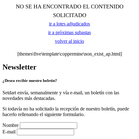
NO SE HA ENCONTRADO EL CONTENIDO
SOLICITADO
ir a lotes adjudicados
ir a próximas subastas
volver al inicio
[themes\five\template\coppermine\non_exist_ap.html]
Newsletter
¿Desea recibir nuestro boletín?
Setdart envía, semanalmente y vía e-mail, un boletín con las
novedades más destacadas.
Si todavía no ha solicitado la recepción de nuestro boletín, puede
hacerlo rellenando el siguiente formulario.
Nombre
E-mail