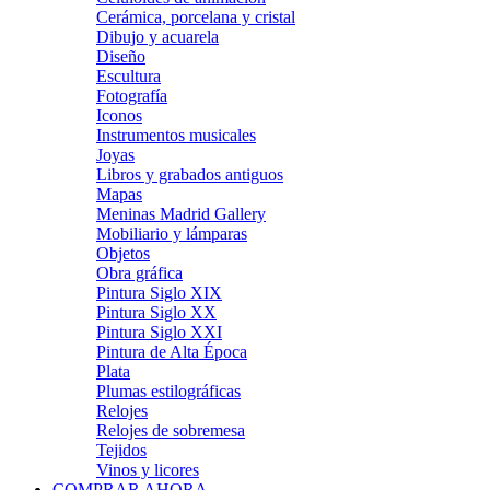
Cerámica, porcelana y cristal
Dibujo y acuarela
Diseño
Escultura
Fotografía
Iconos
Instrumentos musicales
Joyas
Libros y grabados antiguos
Mapas
Meninas Madrid Gallery
Mobiliario y lámparas
Objetos
Obra gráfica
Pintura Siglo XIX
Pintura Siglo XX
Pintura Siglo XXI
Pintura de Alta Época
Plata
Plumas estilográficas
Relojes
Relojes de sobremesa
Tejidos
Vinos y licores
COMPRAR AHORA