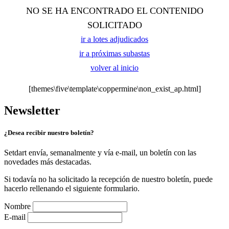
NO SE HA ENCONTRADO EL CONTENIDO
SOLICITADO
ir a lotes adjudicados
ir a próximas subastas
volver al inicio
[themes\five\template\coppermine\non_exist_ap.html]
Newsletter
¿Desea recibir nuestro boletín?
Setdart envía, semanalmente y vía e-mail, un boletín con las
novedades más destacadas.
Si todavía no ha solicitado la recepción de nuestro boletín, puede
hacerlo rellenando el siguiente formulario.
Nombre
E-mail