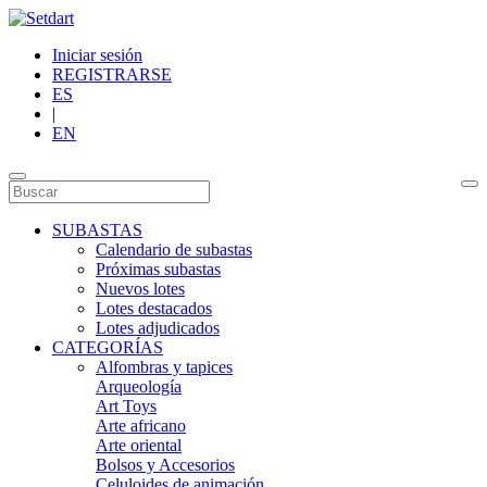
Iniciar sesión
REGISTRARSE
ES
|
EN
SUBASTAS
Calendario de subastas
Próximas subastas
Nuevos lotes
Lotes destacados
Lotes adjudicados
CATEGORÍAS
Alfombras y tapices
Arqueología
Art Toys
Arte africano
Arte oriental
Bolsos y Accesorios
Celuloides de animación