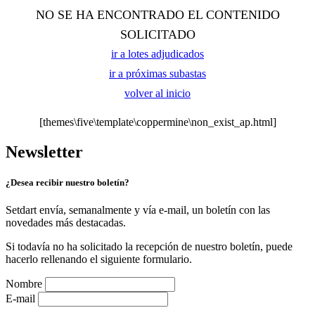
NO SE HA ENCONTRADO EL CONTENIDO
SOLICITADO
ir a lotes adjudicados
ir a próximas subastas
volver al inicio
[themes\five\template\coppermine\non_exist_ap.html]
Newsletter
¿Desea recibir nuestro boletín?
Setdart envía, semanalmente y vía e-mail, un boletín con las
novedades más destacadas.
Si todavía no ha solicitado la recepción de nuestro boletín, puede
hacerlo rellenando el siguiente formulario.
Nombre
E-mail