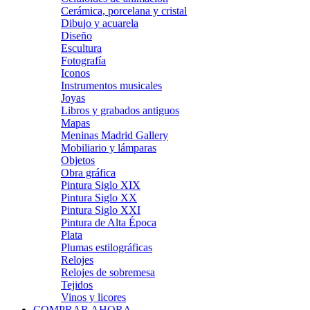
Cerámica, porcelana y cristal
Dibujo y acuarela
Diseño
Escultura
Fotografía
Iconos
Instrumentos musicales
Joyas
Libros y grabados antiguos
Mapas
Meninas Madrid Gallery
Mobiliario y lámparas
Objetos
Obra gráfica
Pintura Siglo XIX
Pintura Siglo XX
Pintura Siglo XXI
Pintura de Alta Época
Plata
Plumas estilográficas
Relojes
Relojes de sobremesa
Tejidos
Vinos y licores
COMPRAR AHORA