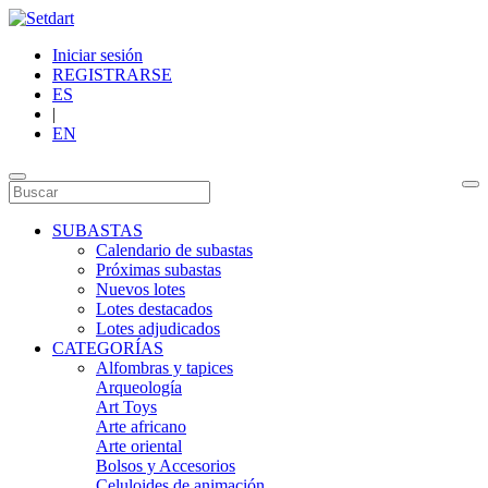
Iniciar sesión
REGISTRARSE
ES
|
EN
SUBASTAS
Calendario de subastas
Próximas subastas
Nuevos lotes
Lotes destacados
Lotes adjudicados
CATEGORÍAS
Alfombras y tapices
Arqueología
Art Toys
Arte africano
Arte oriental
Bolsos y Accesorios
Celuloides de animación