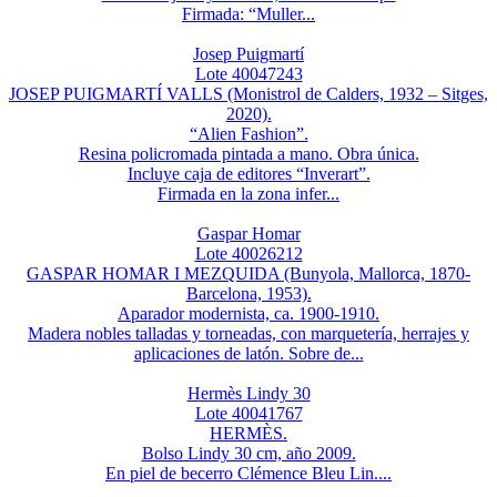
Firmada: “Muller...
Josep Puigmartí
Lote 40047243
JOSEP PUIGMARTÍ VALLS (Monistrol de Calders, 1932 – Sitges,
2020).
“Alien Fashion”.
Resina policromada pintada a mano. Obra única.
Incluye caja de editores “Inverart”.
Firmada en la zona infer...
Gaspar Homar
Lote 40026212
GASPAR HOMAR I MEZQUIDA (Bunyola, Mallorca, 1870-
Barcelona, 1953).
Aparador modernista, ca. 1900-1910.
Madera nobles talladas y torneadas, con marquetería, herrajes y
aplicaciones de latón. Sobre de...
Hermès Lindy 30
Lote 40041767
HERMÈS.
Bolso Lindy 30 cm, año 2009.
En piel de becerro Clémence Bleu Lin....