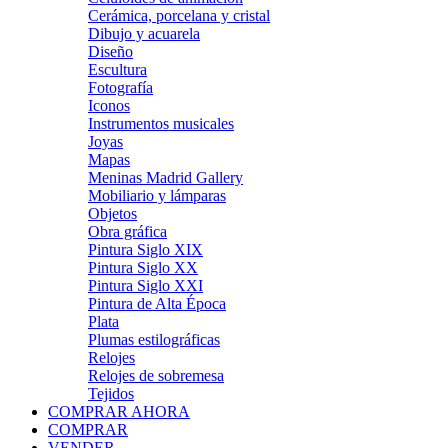
Cerámica, porcelana y cristal
Dibujo y acuarela
Diseño
Escultura
Fotografía
Iconos
Instrumentos musicales
Joyas
Mapas
Meninas Madrid Gallery
Mobiliario y lámparas
Objetos
Obra gráfica
Pintura Siglo XIX
Pintura Siglo XX
Pintura Siglo XXI
Pintura de Alta Época
Plata
Plumas estilográficas
Relojes
Relojes de sobremesa
Tejidos
COMPRAR AHORA
COMPRAR
VENDER