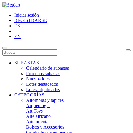
Iniciar sesión
REGISTRARSE
ES
|
EN
SUBASTAS
Calendario de subastas
Próximas subastas
Nuevos lotes
Lotes destacados
Lotes adjudicados
CATEGORÍAS
Alfombras y tapices
Arqueología
Art Toys
Arte africano
Arte oriental
Bolsos y Accesorios
Celuloides de animación