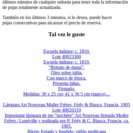
últimos minutos de cualquier subasta para tener toda la información
de pujas totalmente actualizada.
También en los últimos 3 minutos, si lo desea, puede hacer
pujas consecutivas para alcanzar el precio de reserva.
Tal vez le guste
Escuela italiana; c. 1810.
Lote 40023300
Escuela italiana; c. 1810.
“Retrato de dama”.
Óleo sobre tabla.
Con marco de época.
Presenta faltas.
Firmado.
Medidas: 30 x 25 cm; 41 x 36,5 cm (marco)....
Lámpara Art Nouveau Muller Frères, Fédy & Biasca, Francia, 1905
Lote 40026310
Importante lámpara de pie “torchère” Art Nouveau firmada Muller
Frères / Lunéville y realizada por P. Fédy & C. Biasca. Francia, ca.
1905.
Hierro forjado y fundido; vidrio multicapa