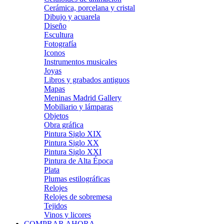
Cerámica, porcelana y cristal
Dibujo y acuarela
Diseño
Escultura
Fotografía
Iconos
Instrumentos musicales
Joyas
Libros y grabados antiguos
Mapas
Meninas Madrid Gallery
Mobiliario y lámparas
Objetos
Obra gráfica
Pintura Siglo XIX
Pintura Siglo XX
Pintura Siglo XXI
Pintura de Alta Época
Plata
Plumas estilográficas
Relojes
Relojes de sobremesa
Tejidos
Vinos y licores
COMPRAR AHORA