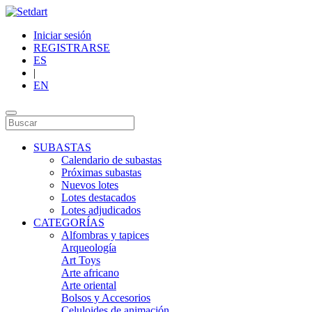
Iniciar sesión
REGISTRARSE
ES
|
EN
SUBASTAS
Calendario de subastas
Próximas subastas
Nuevos lotes
Lotes destacados
Lotes adjudicados
CATEGORÍAS
Alfombras y tapices
Arqueología
Art Toys
Arte africano
Arte oriental
Bolsos y Accesorios
Celuloides de animación