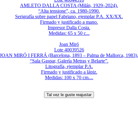
AMLETO DALLA COSTA (Milán, 1929–2024).
“Alta tensione”, ca. 1980-1990.
Serigrafía sobre papel Fabriano, ejemplar P.A. XX/XX.
Firmado y justificado a mano.
Impresor Dalla Costa.
Medidas: 65 x 50 c...
Joan Miró
Lote 40039526
JOAN MIRÓ I FERRÁ (Barcelona, 1893 – Palma de Mallorca, 1983)
“Sala Gaspar, Galería Metras y Belarte”.
Litografía, ejemplar P.A.
Firmado y justificado a lápiz.
Medidas: 100 x 70 cm....