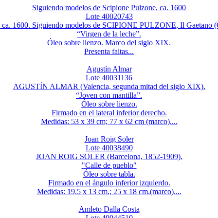
Siguiendo modelos de Scipione Pulzone, ca. 1600
Lote 40020743
na, ca. 1600. Siguiendo modelos de SCIPIONE PULZONE, Il Gaetano (
“Virgen de la leche”.
Óleo sobre lienzo. Marco del siglo XIX.
Presenta faltas...
Agustín Almar
Lote 40031136
AGUSTÍN ALMAR (Valencia, segunda mitad del siglo XIX).
“Joven con mantilla”.
Óleo sobre lienzo.
Firmado en el lateral inferior derecho.
Medidas: 53 x 39 cm; 77 x 62 cm (marco)....
Joan Roig Soler
Lote 40038490
JOAN ROIG SOLER (Barcelona, 1852-1909).
"Calle de pueblo"
Óleo sobre tabla.
Firmado en el ángulo inferior izquierdo.
Medidas: 19,5 x 13 cm.; 25 x 18 cm.(marco)....
Amleto Dalla Costa
Lote 40044510