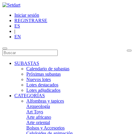
Iniciar sesión
REGISTRARSE
ES
|
EN
SUBASTAS
Calendario de subastas
Próximas subastas
Nuevos lotes
Lotes destacados
Lotes adjudicados
CATEGORÍAS
Alfombras y tapices
Arqueología
Art Toys
Arte africano
Arte oriental
Bolsos y Accesorios
Celuloides de animación