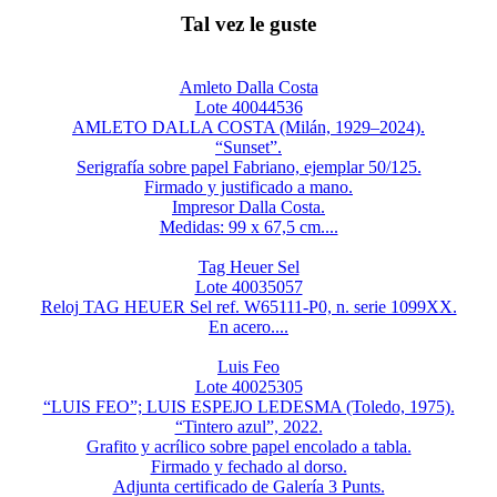
Tal vez le guste
Amleto Dalla Costa
Lote 40044536
AMLETO DALLA COSTA (Milán, 1929–2024).
“Sunset”.
Serigrafía sobre papel Fabriano, ejemplar 50/125.
Firmado y justificado a mano.
Impresor Dalla Costa.
Medidas: 99 x 67,5 cm....
Tag Heuer Sel
Lote 40035057
Reloj TAG HEUER Sel ref. W65111-P0, n. serie 1099XX.
En acero....
Luis Feo
Lote 40025305
“LUIS FEO”; LUIS ESPEJO LEDESMA (Toledo, 1975).
“Tintero azul”, 2022.
Grafito y acrílico sobre papel encolado a tabla.
Firmado y fechado al dorso.
Adjunta certificado de Galería 3 Punts.