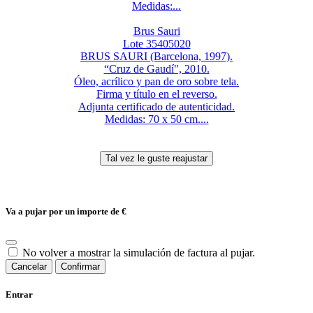
Medidas:...
Brus Sauri
Lote 35405020
BRUS SAURI (Barcelona, 1997).
“Cruz de Gaudí", 2010.
Óleo, acrílico y pan de oro sobre tela.
Firma y título en el reverso.
Adjunta certificado de autenticidad.
Medidas: 70 x 50 cm....
Va a pujar por un importe de
€
No volver a mostrar la simulación de factura al pujar.
Cancelar
Confirmar
Entrar