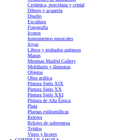
Cerámica, porcelana y cristal
Dibujo y acuarela
Diseño
Escultura
Fotografía
Iconos
Instrumentos musicales
Joyas
Libros y grabados antiguos
Mapas
Meninas Madrid Gallery
Mobiliario y lámparas
Objetos
Obra gráfica
Pintura Siglo XIX
Pintura Siglo XX
Pintura Siglo XXI
Pintura de Alta Época
Plata
Plumas estilográficas
Relojes
Relojes de sobremesa
Tejidos
Vinos y licores
COMPRAR AHORA