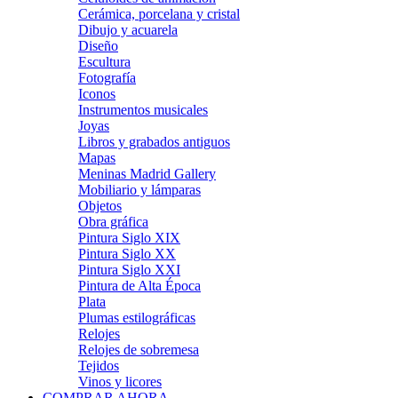
Cerámica, porcelana y cristal
Dibujo y acuarela
Diseño
Escultura
Fotografía
Iconos
Instrumentos musicales
Joyas
Libros y grabados antiguos
Mapas
Meninas Madrid Gallery
Mobiliario y lámparas
Objetos
Obra gráfica
Pintura Siglo XIX
Pintura Siglo XX
Pintura Siglo XXI
Pintura de Alta Época
Plata
Plumas estilográficas
Relojes
Relojes de sobremesa
Tejidos
Vinos y licores
COMPRAR AHORA