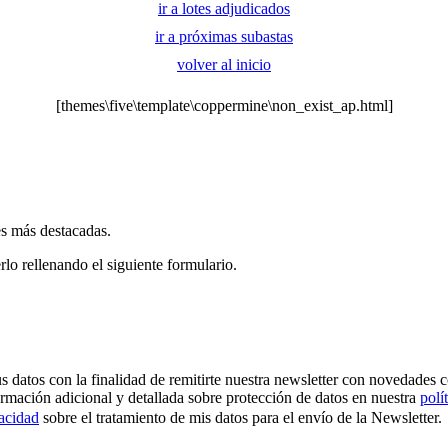
ir a lotes adjudicados
ir a próximas subastas
volver al inicio
[themes\five\template\coppermine\non_exist_ap.html]
es más destacadas.
rlo rellenando el siguiente formulario.
os con la finalidad de remitirte nuestra newsletter con novedades come
ormación adicional y detallada sobre protección de datos en nuestra
polí
vacidad
sobre el tratamiento de mis datos para el envío de la Newsletter.