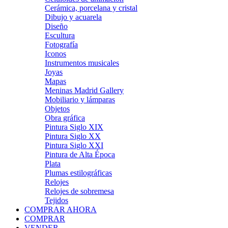
Cerámica, porcelana y cristal
Dibujo y acuarela
Diseño
Escultura
Fotografía
Iconos
Instrumentos musicales
Joyas
Mapas
Meninas Madrid Gallery
Mobiliario y lámparas
Objetos
Obra gráfica
Pintura Siglo XIX
Pintura Siglo XX
Pintura Siglo XXI
Pintura de Alta Época
Plata
Plumas estilográficas
Relojes
Relojes de sobremesa
Tejidos
COMPRAR AHORA
COMPRAR
VENDER