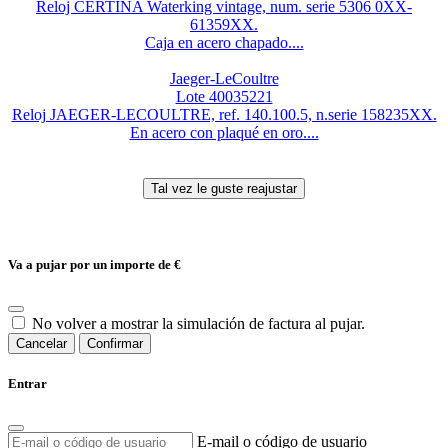
Reloj CERTINA Waterking vintage, num. serie 5306 0XX-
61359XX.
Caja en acero chapado....
Jaeger-LeCoultre
Lote 40035221
Reloj JAEGER-LECOULTRE, ref. 140.100.5, n.serie 158235XX.
En acero con plaqué en oro....
Va a pujar por un importe de
€
No volver a mostrar la simulación de factura al pujar.
Cancelar
Confirmar
Entrar
E-mail o código de usuario