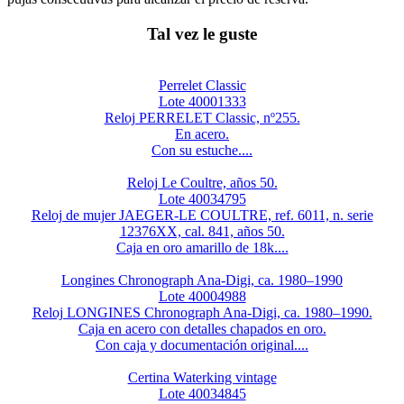
Tal vez le guste
Perrelet Classic
Lote 40001333
Reloj PERRELET Classic, nº255.
En acero.
Con su estuche....
Reloj Le Coultre, años 50.
Lote 40034795
Reloj de mujer JAEGER-LE COULTRE, ref. 6011, n. serie
12376XX, cal. 841, años 50.
Caja en oro amarillo de 18k....
Longines Chronograph Ana-Digi, ca. 1980–1990
Lote 40004988
Reloj LONGINES Chronograph Ana-Digi, ca. 1980–1990.
Caja en acero con detalles chapados en oro.
Con caja y documentación original....
Certina Waterking vintage
Lote 40034845