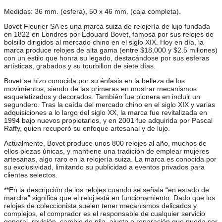
Medidas: 36 mm. (esfera), 50 x 46 mm. (caja completa).
Bovet Fleurier SA es una marca suiza de relojería de lujo fundada
en 1822 en Londres por Édouard Bovet, famosa por sus relojes de
bolsillo dirigidos al mercado chino en el siglo XIX. Hoy en día, la
marca produce relojes de alta gama (entre $18,000 y $2.5 millones)
con un estilo que honra su legado, destacándose por sus esferas
artísticas, grabados y su tourbillon de siete días.
Bovet se hizo conocida por su énfasis en la belleza de los
movimientos, siendo de las primeras en mostrar mecanismos
esqueletizados y decorados. También fue pionera en incluir un
segundero. Tras la caída del mercado chino en el siglo XIX y varias
adquisiciones a lo largo del siglo XX, la marca fue revitalizada en
1994 bajo nuevos propietarios, y en 2001 fue adquirida por Pascal
Raffy, quien recuperó su enfoque artesanal y de lujo.
Actualmente, Bovet produce unos 800 relojes al año, muchos de
ellos piezas únicas, y mantiene una tradición de emplear mujeres
artesanas, algo raro en la relojería suiza. La marca es conocida por
su exclusividad, limitando su publicidad a eventos privados para
clientes selectos.
**En la descripción de los relojes cuando se señala “en estado de
marcha” significa que el reloj está en funcionamiento. Dado que los
relojes de coleccionista suelen tener mecanismos delicados y
complejos, el comprador es el responsable de cualquier servicio
general, revisión, cambio de pila, ajuste o reparación que pueda ser