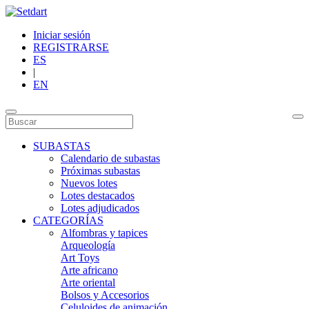
Iniciar sesión
REGISTRARSE
ES
|
EN
SUBASTAS
Calendario de subastas
Próximas subastas
Nuevos lotes
Lotes destacados
Lotes adjudicados
CATEGORÍAS
Alfombras y tapices
Arqueología
Art Toys
Arte africano
Arte oriental
Bolsos y Accesorios
Celuloides de animación