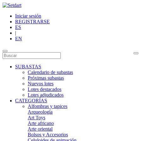
Iniciar sesión
REGISTRARSE
ES
|
EN
SUBASTAS
Calendario de subastas
Próximas subastas
Nuevos lotes
Lotes destacados
Lotes adjudicados
CATEGORÍAS
Alfombras y tapices
Arqueología
Art Toys
Arte africano
Arte oriental
Bolsos y Accesorios
Celuloides de animación