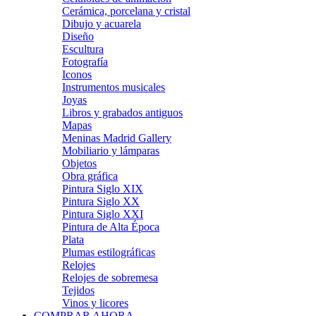
Cerámica, porcelana y cristal
Dibujo y acuarela
Diseño
Escultura
Fotografía
Iconos
Instrumentos musicales
Joyas
Libros y grabados antiguos
Mapas
Meninas Madrid Gallery
Mobiliario y lámparas
Objetos
Obra gráfica
Pintura Siglo XIX
Pintura Siglo XX
Pintura Siglo XXI
Pintura de Alta Época
Plata
Plumas estilográficas
Relojes
Relojes de sobremesa
Tejidos
Vinos y licores
COMPRAR AHORA