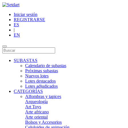
Iniciar sesión
REGISTRARSE
ES
|
EN
SUBASTAS
Calendario de subastas
Próximas subastas
Nuevos lotes
Lotes destacados
Lotes adjudicados
CATEGORÍAS
Alfombras y tapices
Arqueología
Art Toys
Arte africano
Arte oriental
Bolsos y Accesorios
Celuloides de animación