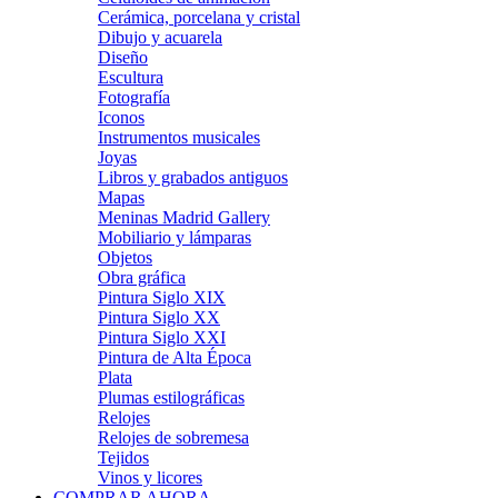
Cerámica, porcelana y cristal
Dibujo y acuarela
Diseño
Escultura
Fotografía
Iconos
Instrumentos musicales
Joyas
Libros y grabados antiguos
Mapas
Meninas Madrid Gallery
Mobiliario y lámparas
Objetos
Obra gráfica
Pintura Siglo XIX
Pintura Siglo XX
Pintura Siglo XXI
Pintura de Alta Época
Plata
Plumas estilográficas
Relojes
Relojes de sobremesa
Tejidos
Vinos y licores
COMPRAR AHORA