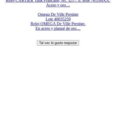
Reloj CARTIER Tank Française, ref. 3217. n. serie 761109XX.
Acero y oro....
Omega De Ville Prestige
Lote 40035259
Reloj OMEGA De Ville Prestige.
En acero y plaqué de oro....