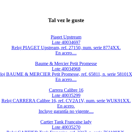
Tal vez le guste
Piaget Upstream
Lote 40034697
Reloj PIAGET Upstream, ref. 27150, num. serie 8774XX.
En acero....
Baume & Mercier Petit Promesse
Lote 40034968
loj BAUME & MERCIER Petit Promesse, ref. 65811, n. serie 58101
En acero....
Carrera Calibre 16
Lote 40035299
Reloj CARRERA Calibre 16, ref. CV2A1V, num. serie WUK91XX.
En acero.
Incluye garantía no vigente....
Cartier Tank Française lady
Lote 40035270