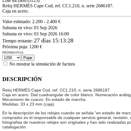
Lote
84
(40035123)
Reloj HERMÈS Cape Cod, ref. CC1.210, n. serie 2686187.
Caja en acero.
Valor estimado:
2.200 - 2.400 €
Subasta en vivo:
03 Sep 2026
Subasta en vivo:
03 Sep 2026 16:00
27 días 15:13:28
Tiempo restante
:
Próxima puja:
1200
€
PRÓXIMA PUJA
No mostrar la simulación de factura
DESCRIPCIÓN
Reloj HERMÈS Cape Cod, ref. CC1.210, n. serie 2686187.
Caja en acero. Dial cuadrangular de color blanco. Numeración arábiga. 
Mecanismo de cuarzo. En estado de marcha.
Medidas: 33 x 23 mm (caja).
En la descripción de los relojes cuando se señala “en estado de marc
comprador es el responsable de cualquier servicio general, revisión,
fotografías de nuestros relojes son originales y han sido realizadas p
catalogación.