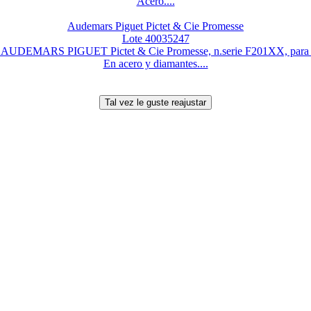
Acero....
Audemars Piguet Pictet & Cie Promesse
Lote 40035247
j AUDEMARS PIGUET Pictet & Cie Promesse, n.serie F201XX, para 
En acero y diamantes....