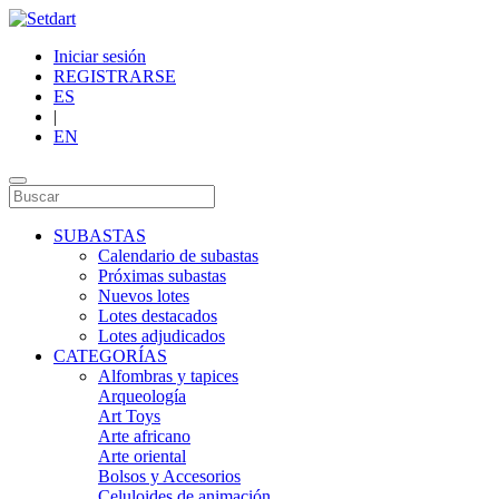
Iniciar sesión
REGISTRARSE
ES
|
EN
SUBASTAS
Calendario de subastas
Próximas subastas
Nuevos lotes
Lotes destacados
Lotes adjudicados
CATEGORÍAS
Alfombras y tapices
Arqueología
Art Toys
Arte africano
Arte oriental
Bolsos y Accesorios
Celuloides de animación