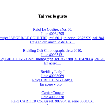
Tal vez le guste
Reloj Le Coultre, años 50.
Lote 40034795
 mujer JAEGER-LE COULTRE, ref. 6011, n. serie 12376XX, cal. 841,
Caja en oro amarillo de 18k....
Breitling Colt Chronograph, circa 2010.
Lote 40035131
loj BREITLING Colt Chronograph, ref. A73388, n. 16428XX, ca. 20
En acero....
Breitling Lady J
Lote 40035069
Reloj BREITLING Lady J.
En acero y oro....
Cartier Cougar
Lote 40035238
Reloj CARTIER Cougar ref. 987904, n. serie 0068XX.