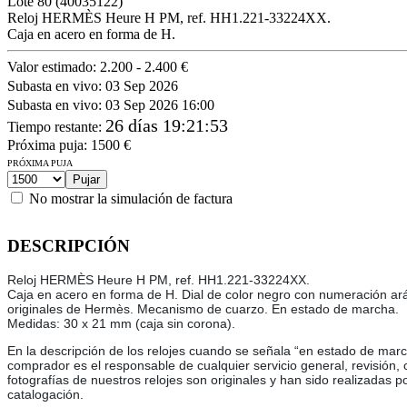
Lote
80
(40035122)
Reloj HERMÈS Heure H PM, ref. HH1.221-33224XX.
Caja en acero en forma de H.
Valor estimado:
2.200 - 2.400 €
Subasta en vivo:
03 Sep 2026
Subasta en vivo:
03 Sep 2026 16:00
26 días 19:21:53
Tiempo restante
:
Próxima puja:
1500
€
PRÓXIMA PUJA
No mostrar la simulación de factura
DESCRIPCIÓN
Reloj HERMÈS Heure H PM, ref. HH1.221-33224XX.
Caja en acero en forma de H. Dial de color negro con numeración arábi
originales de Hermès. Mecanismo de cuarzo. En estado de marcha.
Medidas: 30 x 21 mm (caja sin corona).
En la descripción de los relojes cuando se señala “en estado de marc
comprador es el responsable de cualquier servicio general, revisión,
fotografías de nuestros relojes son originales y han sido realizadas p
catalogación.