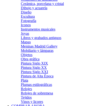
Cerámica, porcelana y cristal
Dibujo y acuarela
Diseño
Escultura
Fotografía
Iconos
Instrumentos musicales
Joyas
Libros y grabados antiguos
Mapas
Meninas Madrid Gallery
Mobiliario y lámparas
Objetos
Obra gráfica
Pintura Siglo XIX
Pintura Siglo XX
Pintura Siglo XXI
Pintura de Alta Época
Plata
Plumas estilográficas
Relojes
Relojes de sobremesa
Tejidos
Vinos y licores
COMPRAR AHORA