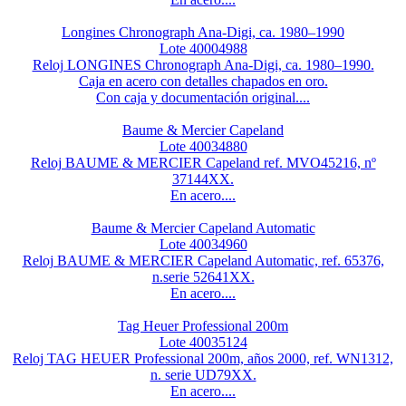
Longines Chronograph Ana-Digi, ca. 1980–1990
Lote 40004988
Reloj LONGINES Chronograph Ana-Digi, ca. 1980–1990.
Caja en acero con detalles chapados en oro.
Con caja y documentación original....
Baume & Mercier Capeland
Lote 40034880
Reloj BAUME & MERCIER Capeland ref. MVO45216, nº
37144XX.
En acero....
Baume & Mercier Capeland Automatic
Lote 40034960
Reloj BAUME & MERCIER Capeland Automatic, ref. 65376,
n.serie 52641XX.
En acero....
Tag Heuer Professional 200m
Lote 40035124
Reloj TAG HEUER Professional 200m, años 2000, ref. WN1312,
n. serie UD79XX.
En acero....