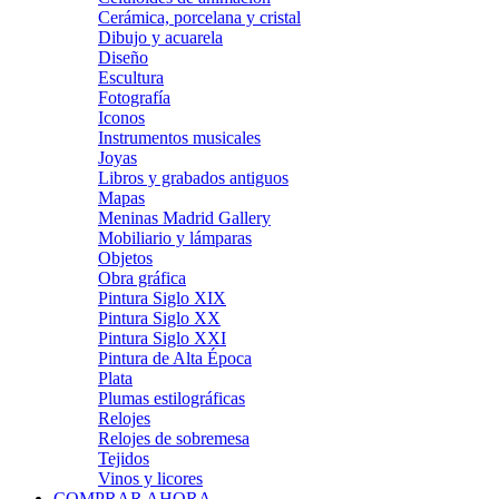
Cerámica, porcelana y cristal
Dibujo y acuarela
Diseño
Escultura
Fotografía
Iconos
Instrumentos musicales
Joyas
Libros y grabados antiguos
Mapas
Meninas Madrid Gallery
Mobiliario y lámparas
Objetos
Obra gráfica
Pintura Siglo XIX
Pintura Siglo XX
Pintura Siglo XXI
Pintura de Alta Época
Plata
Plumas estilográficas
Relojes
Relojes de sobremesa
Tejidos
Vinos y licores
COMPRAR AHORA