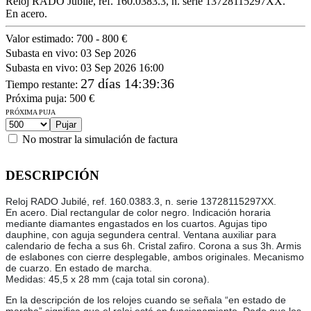
Reloj RADO Jubilé, ref. 160.0383.3, n. serie 13728115297XX.
En acero.
Valor estimado:
700 - 800 €
Subasta en vivo:
03 Sep 2026
Subasta en vivo:
03 Sep 2026 16:00
27 días 14:39:36
Tiempo restante
:
Próxima puja:
500
€
PRÓXIMA PUJA
No mostrar la simulación de factura
DESCRIPCIÓN
Reloj RADO Jubilé, ref. 160.0383.3, n. serie 13728115297XX.
En acero. Dial rectangular de color negro. Indicación horaria
mediante diamantes engastados en los cuartos. Agujas tipo
dauphine, con aguja segundera central. Ventana auxiliar para
calendario de fecha a sus 6h. Cristal zafiro. Corona a sus 3h. Armis
de eslabones con cierre desplegable, ambos originales. Mecanismo
de cuarzo. En estado de marcha.
Medidas: 45,5 x 28 mm (caja total sin corona).
En la descripción de los relojes cuando se señala “en estado de