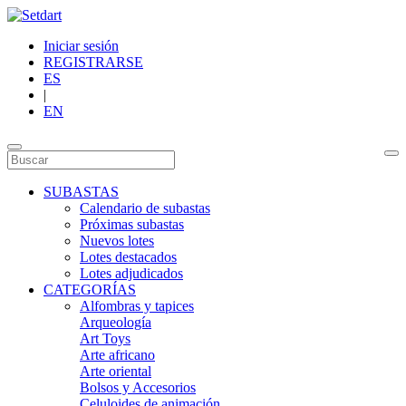
Iniciar sesión
REGISTRARSE
ES
|
EN
SUBASTAS
Calendario de subastas
Próximas subastas
Nuevos lotes
Lotes destacados
Lotes adjudicados
CATEGORÍAS
Alfombras y tapices
Arqueología
Art Toys
Arte africano
Arte oriental
Bolsos y Accesorios
Celuloides de animación