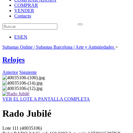
COMPRAR
VENDER
Contacto
ES
|
EN
Subastas Online | Subastas Barcelona | Arte y Antigüedades
>
Relojes
Anterior
Siguiente
VER EL LOTE A PANTALLA COMPLETA
Rado Jubilé
Lote
111
(40035106)