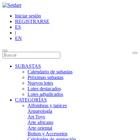
Iniciar sesión
REGISTRARSE
ES
|
EN
SUBASTAS
Calendario de subastas
Próximas subastas
Nuevos lotes
Lotes destacados
Lotes adjudicados
CATEGORÍAS
Alfombras y tapices
Arqueología
Art Toys
Arte africano
Arte oriental
Bolsos y Accesorios
Celuloides de animación