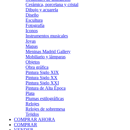
Cerámica, porcelana y cristal
Dibujo y acuarela
Diseño
Escultura
Fotografía
Iconos
Instrumentos musicales
Joyas
Mapas
Meninas Madrid Gallery
Mobiliario y lámparas
Objetos
Obra gráfica
Pintura Siglo XIX
Pintura Siglo XX
Pintura Siglo XXI
Pintura de Alta Época
Plata
Plumas estilográficas
Relojes
Relojes de sobremesa
Tejidos
COMPRAR AHORA
COMPRAR
VENDER