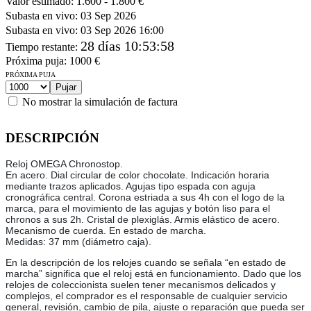
Valor estimado:
1.600 - 1.800 €
Subasta en vivo:
03 Sep 2026
Subasta en vivo:
03 Sep 2026 16:00
28 días 10:53:58
Tiempo restante
:
Próxima puja:
1000
€
PRÓXIMA PUJA
No mostrar la simulación de factura
DESCRIPCIÓN
Reloj OMEGA Chronostop.
En acero. Dial circular de color chocolate. Indicación horaria
mediante trazos aplicados. Agujas tipo espada con aguja
cronográfica central. Corona estriada a sus 4h con el logo de la
marca, para el movimiento de las agujas y botón liso para el
chronos a sus 2h. Cristal de plexiglás. Armis elástico de acero.
Mecanismo de cuerda. En estado de marcha.
Medidas: 37 mm (diámetro caja).
En la descripción de los relojes cuando se señala “en estado de
marcha” significa que el reloj está en funcionamiento. Dado que los
relojes de coleccionista suelen tener mecanismos delicados y
complejos, el comprador es el responsable de cualquier servicio
general, revisión, cambio de pila, ajuste o reparación que pueda ser