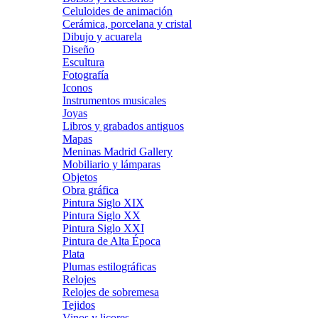
Celuloides de animación
Cerámica, porcelana y cristal
Dibujo y acuarela
Diseño
Escultura
Fotografía
Iconos
Instrumentos musicales
Joyas
Libros y grabados antiguos
Mapas
Meninas Madrid Gallery
Mobiliario y lámparas
Objetos
Obra gráfica
Pintura Siglo XIX
Pintura Siglo XX
Pintura Siglo XXI
Pintura de Alta Época
Plata
Plumas estilográficas
Relojes
Relojes de sobremesa
Tejidos
Vinos y licores