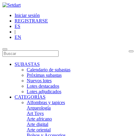
Iniciar sesión
REGISTRARSE
ES
|
EN
SUBASTAS
Calendario de subastas
Próximas subastas
Nuevos lotes
Lotes destacados
Lotes adjudicados
CATEGORÍAS
Alfombras y tapices
Arqueología
Art Toys
Arte africano
Arte digital
Arte oriental
Bolsos y Accesorios