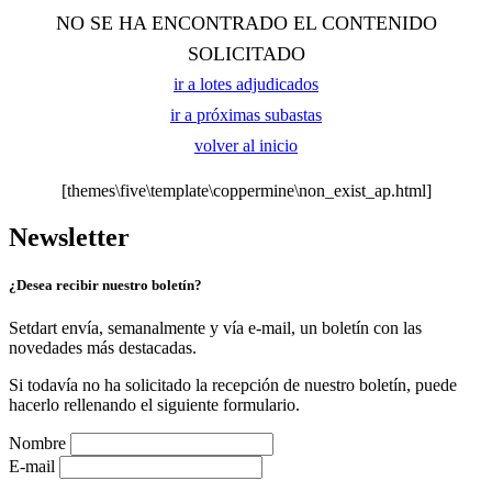
NO SE HA ENCONTRADO EL CONTENIDO
SOLICITADO
ir a lotes adjudicados
ir a próximas subastas
volver al inicio
[themes\five\template\coppermine\non_exist_ap.html]
Newsletter
¿Desea recibir nuestro boletín?
Setdart envía, semanalmente y vía e-mail, un boletín con las
novedades más destacadas.
Si todavía no ha solicitado la recepción de nuestro boletín, puede
hacerlo rellenando el siguiente formulario.
Nombre
E-mail