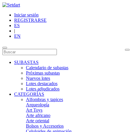
Iniciar sesión
REGISTRARSE
ES
|
EN
SUBASTAS
Calendario de subastas
Próximas subastas
Nuevos lotes
Lotes destacados
Lotes adjudicados
CATEGORÍAS
Alfombras y tapices
Arqueología
Art Toys
Arte africano
Arte oriental
Bolsos y Accesorios
Celuloides de animación