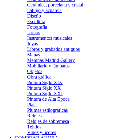
Cerámica, porcelana y cristal
Dibujo y acuarela
Diseño
Escultura
Fotografía
Iconos
Instrumentos musicales
Joyas
Libros y grabados antiguos
Mapas
Meninas Madrid Gallery
Mobiliario y lámparas
Objetos
Obra gráfica
Pintura Siglo XIX
Pintura Siglo XX
Pintura Siglo XXI
Pintura de Alta Época
Plata
Plumas estilográficas
Relojes
Relojes de sobremesa
Tejidos
Vinos y licores
COMPRAR AHORA