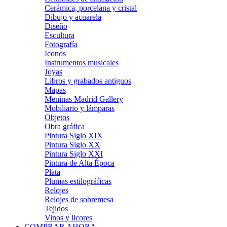
Cerámica, porcelana y cristal
Dibujo y acuarela
Diseño
Escultura
Fotografía
Iconos
Instrumentos musicales
Joyas
Libros y grabados antiguos
Mapas
Meninas Madrid Gallery
Mobiliario y lámparas
Objetos
Obra gráfica
Pintura Siglo XIX
Pintura Siglo XX
Pintura Siglo XXI
Pintura de Alta Época
Plata
Plumas estilográficas
Relojes
Relojes de sobremesa
Tejidos
Vinos y licores
COMPRAR AHORA