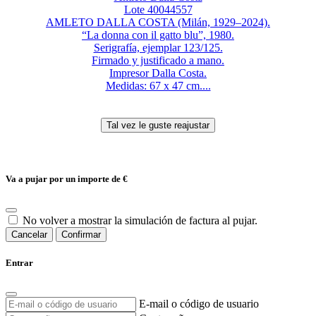
Lote 40044557
AMLETO DALLA COSTA (Milán, 1929–2024).
“La donna con il gatto blu”, 1980.
Serigrafía, ejemplar 123/125.
Firmado y justificado a mano.
Impresor Dalla Costa.
Medidas: 67 x 47 cm....
Va a pujar por un importe de
€
No volver a mostrar la simulación de factura al pujar.
Cancelar
Confirmar
Entrar
E-mail o código de usuario