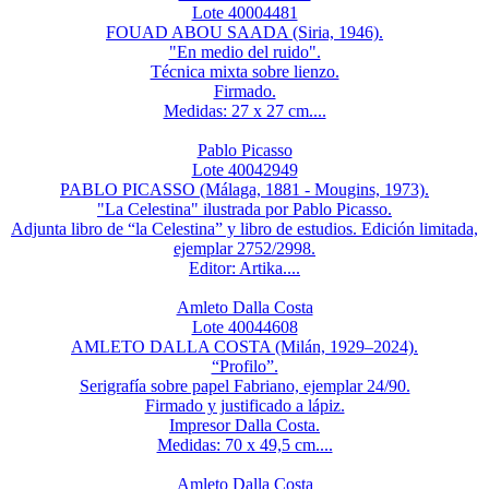
Lote 40004481
FOUAD ABOU SAADA (Siria, 1946).
"En medio del ruido".
Técnica mixta sobre lienzo.
Firmado.
Medidas: 27 x 27 cm....
Pablo Picasso
Lote 40042949
PABLO PICASSO (Málaga, 1881 - Mougins, 1973).
"La Celestina" ilustrada por Pablo Picasso.
Adjunta libro de “la Celestina” y libro de estudios. Edición limitada,
ejemplar 2752/2998.
Editor: Artika....
Amleto Dalla Costa
Lote 40044608
AMLETO DALLA COSTA (Milán, 1929–2024).
“Profilo”.
Serigrafía sobre papel Fabriano, ejemplar 24/90.
Firmado y justificado a lápiz.
Impresor Dalla Costa.
Medidas: 70 x 49,5 cm....
Amleto Dalla Costa