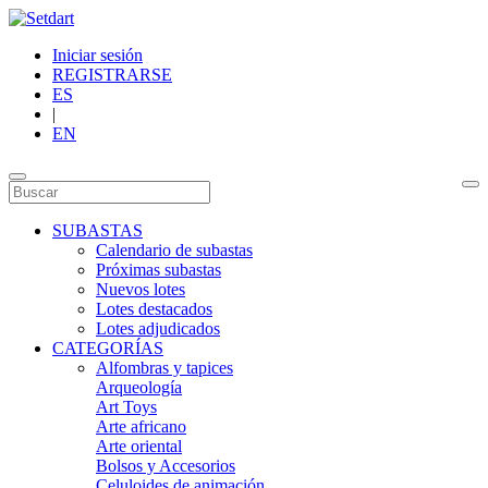
Iniciar sesión
REGISTRARSE
ES
|
EN
SUBASTAS
Calendario de subastas
Próximas subastas
Nuevos lotes
Lotes destacados
Lotes adjudicados
CATEGORÍAS
Alfombras y tapices
Arqueología
Art Toys
Arte africano
Arte oriental
Bolsos y Accesorios
Celuloides de animación