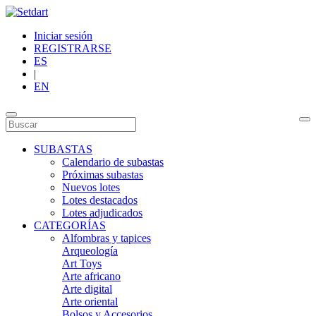
Iniciar sesión
REGISTRARSE
ES
|
EN
SUBASTAS
Calendario de subastas
Próximas subastas
Nuevos lotes
Lotes destacados
Lotes adjudicados
CATEGORÍAS
Alfombras y tapices
Arqueología
Art Toys
Arte africano
Arte digital
Arte oriental
Bolsos y Accesorios