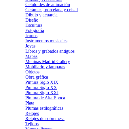
Celuloides de animación
Cerámica, porcelana y cristal
Dibujo y acuarela
Diseño
Escultura
Fotografía
Iconos
Instrumentos musicales
Joyas
Libros y grabados antiguos
Mapas
Meninas Madrid Gallery
Mobiliario y lámparas
Objetos
Obra gráfica
Pintura Siglo XIX
Pintura Siglo XX
Pintura Siglo XXI
Pintura de Alta Época
Plata
Plumas estilográficas
Relojes
Relojes de sobremesa
Tejidos
Vinos y licores