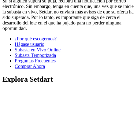
Sí
, si alguien supera su puja, recibirá una notificación por correo
electrónico. Sin embargo, tenga en cuenta que, una vez que se inicie
la subasta en vivo, Setdart no enviará más avisos de que su oferta ha
sido superada. Por lo tanto, es importante que siga de cerca el
desarrollo del lote en el que ha pujado para no perder ninguna
oportunidad.
¿Por qué escogernos?
Hágase usuario
Subasta en Vivo Online
Subasta Temporizada
Preguntas Frecuentes
Comprar Ahora
Explora Setdart
Dónde estamos
Conócenos
Contacta con nosotros
Cómo comprar
Cómo vender
Ventas destacadas
Logística
Prensa
Trabaja con nosotros