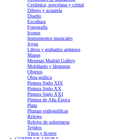
Cerámica, porcelana y cristal
Dibujo y acuarela
Diseño
Escultura
Fotografía
Iconos
Instrumentos musicales
Joyas
Libros y grabados antiguos
Mapas
Meninas Madrid Gallery
Mobiliario y lámparas
Objetos
Obra gráfica
Pintura Siglo XIX
Pintura Siglo XX
Pintura Siglo XXI
Pintura de Alta Época
Plata
Plumas estilográficas
Relojes
Relojes de sobremesa
Tejidos
Vinos y licores
COMPRAR AHORA