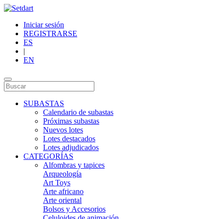
Iniciar sesión
REGISTRARSE
ES
|
EN
SUBASTAS
Calendario de subastas
Próximas subastas
Nuevos lotes
Lotes destacados
Lotes adjudicados
CATEGORÍAS
Alfombras y tapices
Arqueología
Art Toys
Arte africano
Arte oriental
Bolsos y Accesorios
Celuloides de animación