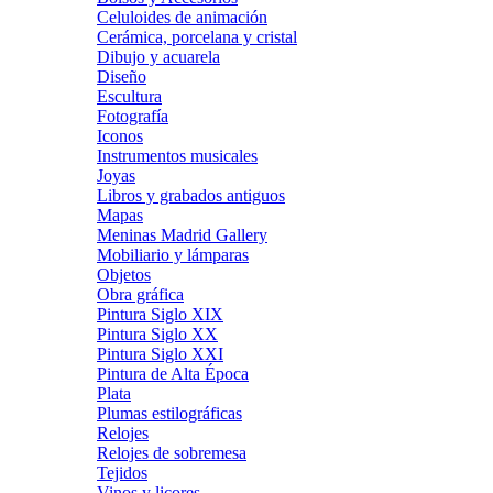
Celuloides de animación
Cerámica, porcelana y cristal
Dibujo y acuarela
Diseño
Escultura
Fotografía
Iconos
Instrumentos musicales
Joyas
Libros y grabados antiguos
Mapas
Meninas Madrid Gallery
Mobiliario y lámparas
Objetos
Obra gráfica
Pintura Siglo XIX
Pintura Siglo XX
Pintura Siglo XXI
Pintura de Alta Época
Plata
Plumas estilográficas
Relojes
Relojes de sobremesa
Tejidos
Vinos y licores