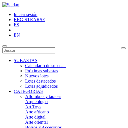
Iniciar sesión
REGISTRARSE
ES
|
EN
SUBASTAS
Calendario de subastas
Próximas subastas
Nuevos lotes
Lotes destacados
Lotes adjudicados
CATEGORÍAS
Alfombras y tapices
Arqueología
Art Toys
Arte africano
Arte digital
Arte oriental
Bolsos y Accesorios