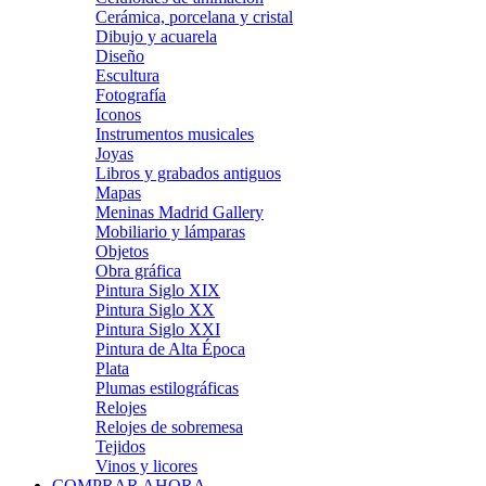
Cerámica, porcelana y cristal
Dibujo y acuarela
Diseño
Escultura
Fotografía
Iconos
Instrumentos musicales
Joyas
Libros y grabados antiguos
Mapas
Meninas Madrid Gallery
Mobiliario y lámparas
Objetos
Obra gráfica
Pintura Siglo XIX
Pintura Siglo XX
Pintura Siglo XXI
Pintura de Alta Época
Plata
Plumas estilográficas
Relojes
Relojes de sobremesa
Tejidos
Vinos y licores
COMPRAR AHORA