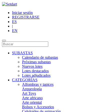
Iniciar sesión
REGISTRARSE
ES
|
EN
SUBASTAS
Calendario de subastas
Próximas subastas
Nuevos lotes
Lotes destacados
Lotes adjudicados
CATEGORÍAS
Alfombras y tapices
Arqueología
Art Toys
Arte africano
Arte oriental
Bolsos y Accesorios
Celuloides de animación