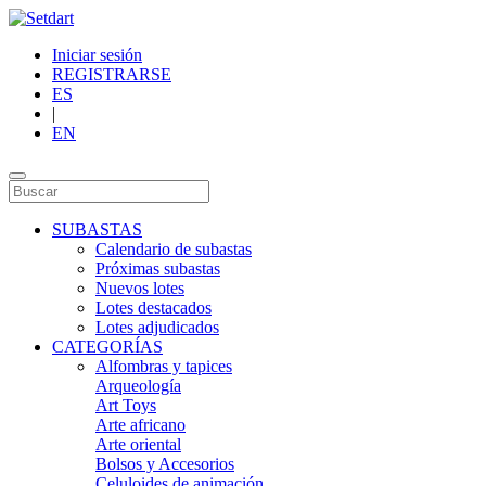
Iniciar sesión
REGISTRARSE
ES
|
EN
SUBASTAS
Calendario de subastas
Próximas subastas
Nuevos lotes
Lotes destacados
Lotes adjudicados
CATEGORÍAS
Alfombras y tapices
Arqueología
Art Toys
Arte africano
Arte oriental
Bolsos y Accesorios
Celuloides de animación