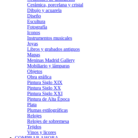
Cerámica, porcelana y cristal
Dibujo y acuarela
Diseño
Escultura
Fotografía
Iconos
Instrumentos musicales
Joyas
Libros y grabados antiguos
Mapas
Meninas Madrid Gallery
Mobiliario y lámparas
Objetos
Obra gráfica
Pintura Siglo XIX
Pintura Siglo XX
Pintura Siglo XXI
Pintura de Alta Época
Plata
Plumas estilográficas
Relojes
Relojes de sobremesa
Tejidos
Vinos y licores
COMPRAR AHORA