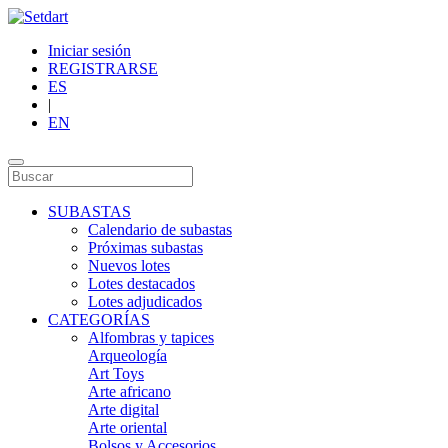
Iniciar sesión
REGISTRARSE
ES
|
EN
SUBASTAS
Calendario de subastas
Próximas subastas
Nuevos lotes
Lotes destacados
Lotes adjudicados
CATEGORÍAS
Alfombras y tapices
Arqueología
Art Toys
Arte africano
Arte digital
Arte oriental
Bolsos y Accesorios