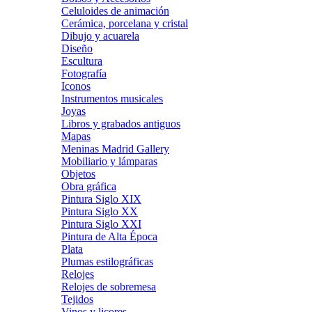
Celuloides de animación
Cerámica, porcelana y cristal
Dibujo y acuarela
Diseño
Escultura
Fotografía
Iconos
Instrumentos musicales
Joyas
Libros y grabados antiguos
Mapas
Meninas Madrid Gallery
Mobiliario y lámparas
Objetos
Obra gráfica
Pintura Siglo XIX
Pintura Siglo XX
Pintura Siglo XXI
Pintura de Alta Época
Plata
Plumas estilográficas
Relojes
Relojes de sobremesa
Tejidos
Vinos y licores