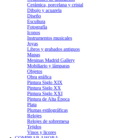
Cerámica, porcelana y cristal
Dibujo y acuarela
Diseño
Escultura
Fotografía
Iconos
Instrumentos musicales
Joyas
Libros y grabados antiguos
Mapas
Meninas Madrid Gallery
Mobiliario y lámparas
Objetos
Obra gráfica
Pintura Siglo XIX
Pintura Siglo XX
Pintura Siglo XXI
Pintura de Alta Época
Plata
Plumas estilográficas
Relojes
Relojes de sobremesa
Tejidos
Vinos y licores
COMPRAR AHORA