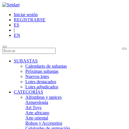
Iniciar sesión
REGISTRARSE
ES
|
EN
SUBASTAS
Calendario de subastas
Próximas subastas
Nuevos lotes
Lotes destacados
Lotes adjudicados
CATEGORÍAS
Alfombras y tapices
Arqueología
Art Toys
Arte africano
Arte oriental
Bolsos y Accesorios
Celuloides de animación