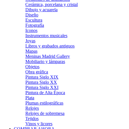
Cerámica, porcelana y cristal
Dibujo y acuarela
Diseño
Escultura
Fotografía
Iconos
Instrumentos musicales
Joyas
Libros y grabados antiguos
Mapas
Meninas Madrid Gallery
Mobiliario y lámparas
Objetos
Obra gráfica
Pintura Siglo XIX
Pintura Siglo XX
Pintura Siglo XXI
Pintura de Alta Época
Plata
Plumas estilográficas
Relojes
Relojes de sobremesa
Tejidos
Vinos y licores
COMPRAR AHORA