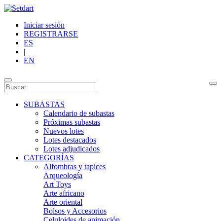
Iniciar sesión
REGISTRARSE
ES
|
EN
SUBASTAS
Calendario de subastas
Próximas subastas
Nuevos lotes
Lotes destacados
Lotes adjudicados
CATEGORÍAS
Alfombras y tapices
Arqueología
Art Toys
Arte africano
Arte oriental
Bolsos y Accesorios
Celuloides de animación