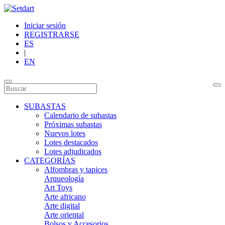
Iniciar sesión
REGISTRARSE
ES
|
EN
SUBASTAS
Calendario de subastas
Próximas subastas
Nuevos lotes
Lotes destacados
Lotes adjudicados
CATEGORÍAS
Alfombras y tapices
Arqueología
Art Toys
Arte africano
Arte digital
Arte oriental
Bolsos y Accesorios