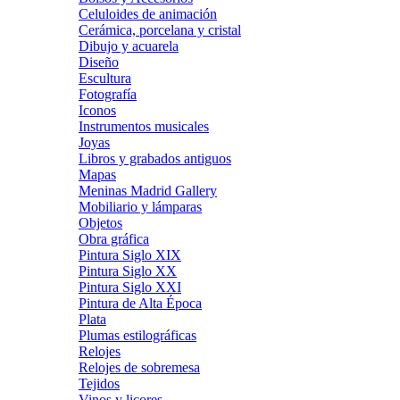
Celuloides de animación
Cerámica, porcelana y cristal
Dibujo y acuarela
Diseño
Escultura
Fotografía
Iconos
Instrumentos musicales
Joyas
Libros y grabados antiguos
Mapas
Meninas Madrid Gallery
Mobiliario y lámparas
Objetos
Obra gráfica
Pintura Siglo XIX
Pintura Siglo XX
Pintura Siglo XXI
Pintura de Alta Época
Plata
Plumas estilográficas
Relojes
Relojes de sobremesa
Tejidos
Vinos y licores