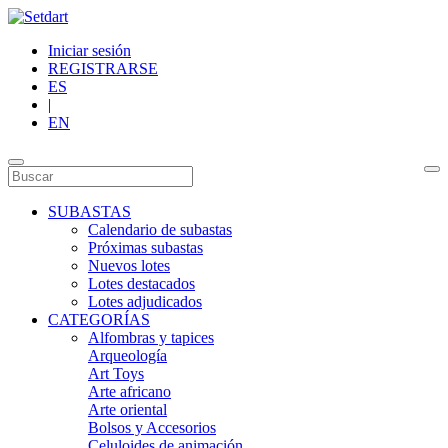
Iniciar sesión
REGISTRARSE
ES
|
EN
SUBASTAS
Calendario de subastas
Próximas subastas
Nuevos lotes
Lotes destacados
Lotes adjudicados
CATEGORÍAS
Alfombras y tapices
Arqueología
Art Toys
Arte africano
Arte oriental
Bolsos y Accesorios
Celuloides de animación