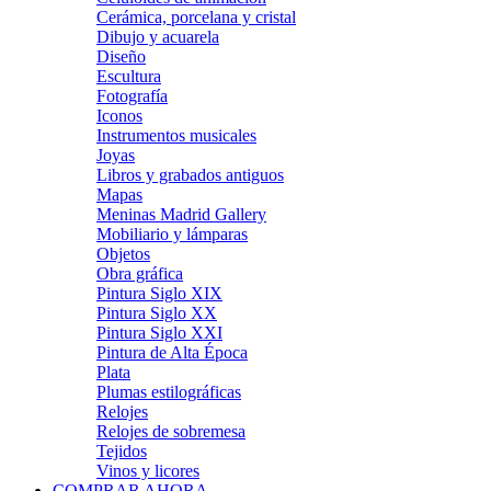
Cerámica, porcelana y cristal
Dibujo y acuarela
Diseño
Escultura
Fotografía
Iconos
Instrumentos musicales
Joyas
Libros y grabados antiguos
Mapas
Meninas Madrid Gallery
Mobiliario y lámparas
Objetos
Obra gráfica
Pintura Siglo XIX
Pintura Siglo XX
Pintura Siglo XXI
Pintura de Alta Época
Plata
Plumas estilográficas
Relojes
Relojes de sobremesa
Tejidos
Vinos y licores
COMPRAR AHORA