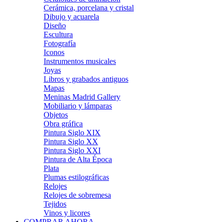
Cerámica, porcelana y cristal
Dibujo y acuarela
Diseño
Escultura
Fotografía
Iconos
Instrumentos musicales
Joyas
Libros y grabados antiguos
Mapas
Meninas Madrid Gallery
Mobiliario y lámparas
Objetos
Obra gráfica
Pintura Siglo XIX
Pintura Siglo XX
Pintura Siglo XXI
Pintura de Alta Época
Plata
Plumas estilográficas
Relojes
Relojes de sobremesa
Tejidos
Vinos y licores
COMPRAR AHORA