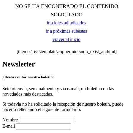
NO SE HA ENCONTRADO EL CONTENIDO
SOLICITADO
ir a lotes adjudicados
ir a próximas subastas
volver al inicio
[themes\five\template\coppermine\non_exist_ap.html]
Newsletter
¿Desea recibir nuestro boletín?
Setdart envía, semanalmente y vía e-mail, un boletín con las
novedades más destacadas.
Si todavía no ha solicitado la recepción de nuestro boletín, puede
hacerlo rellenando el siguiente formulario.
Nombre
E-mail