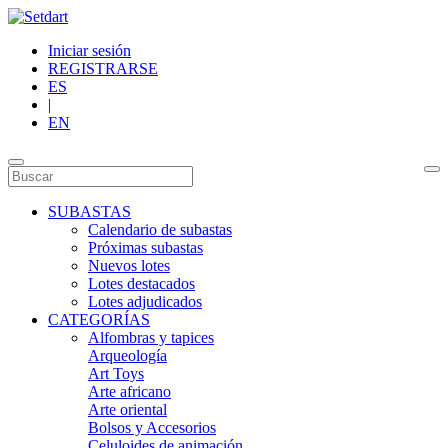
Iniciar sesión
REGISTRARSE
ES
|
EN
SUBASTAS
Calendario de subastas
Próximas subastas
Nuevos lotes
Lotes destacados
Lotes adjudicados
CATEGORÍAS
Alfombras y tapices
Arqueología
Art Toys
Arte africano
Arte oriental
Bolsos y Accesorios
Celuloides de animación