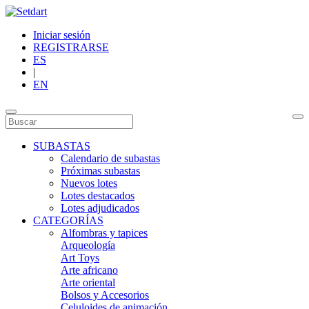
Iniciar sesión
REGISTRARSE
ES
|
EN
SUBASTAS
Calendario de subastas
Próximas subastas
Nuevos lotes
Lotes destacados
Lotes adjudicados
CATEGORÍAS
Alfombras y tapices
Arqueología
Art Toys
Arte africano
Arte oriental
Bolsos y Accesorios
Celuloides de animación