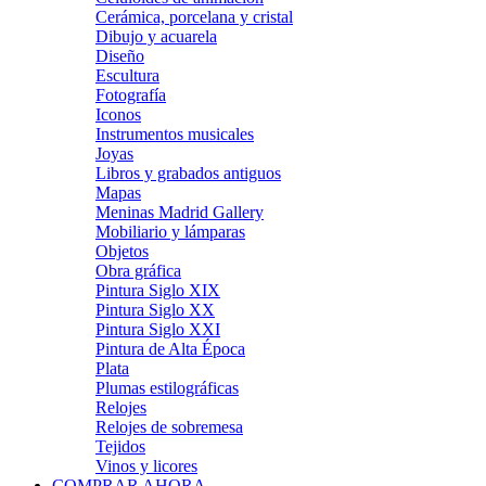
Cerámica, porcelana y cristal
Dibujo y acuarela
Diseño
Escultura
Fotografía
Iconos
Instrumentos musicales
Joyas
Libros y grabados antiguos
Mapas
Meninas Madrid Gallery
Mobiliario y lámparas
Objetos
Obra gráfica
Pintura Siglo XIX
Pintura Siglo XX
Pintura Siglo XXI
Pintura de Alta Época
Plata
Plumas estilográficas
Relojes
Relojes de sobremesa
Tejidos
Vinos y licores
COMPRAR AHORA