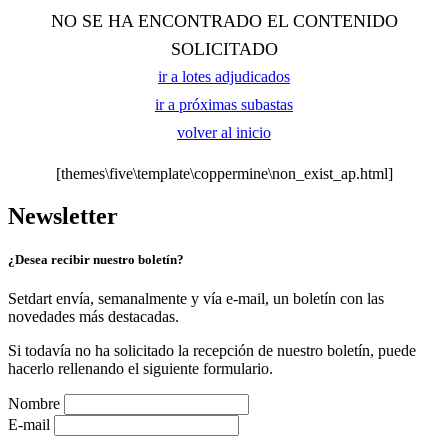
NO SE HA ENCONTRADO EL CONTENIDO
SOLICITADO
ir a lotes adjudicados
ir a próximas subastas
volver al inicio
[themes\five\template\coppermine\non_exist_ap.html]
Newsletter
¿Desea recibir nuestro boletín?
Setdart envía, semanalmente y vía e-mail, un boletín con las
novedades más destacadas.
Si todavía no ha solicitado la recepción de nuestro boletín, puede
hacerlo rellenando el siguiente formulario.
Nombre
E-mail