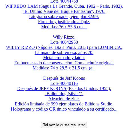
Lote 40044768
WIFREDO LAM (Sagua La Grande, Cuba, 1902 – París, 1982).
“El Último Viaje del Buque Fantasma”, 1976.
Litografía sobre papel, ejemplar 82/99.
Firmado y justificado a lápiz.
Medidas: 76 x 55,5 cm....
Willy Rizzo.
Lote 40042950
WILLY RIZZO (Nápoles, 1928- Paris, 2013) para LUMINICA.
Lámpara de sobremesa, años 70.
Metal cromado y latón.
En buen estado de conservación. Con enchufe original.
Medidas: 74 x 28,5 x 21,5 cm. (a...
Después de Jeff Koons
Lote 40040116
Después de JEFF KOONS (Estados Unidos, 1955).
"Ballon dog (silver)".
Aleación de zinc.
Edición limitada de 999 ejemplares de Editions Studio.
Holograma y código QR único vinculado a su certificado...