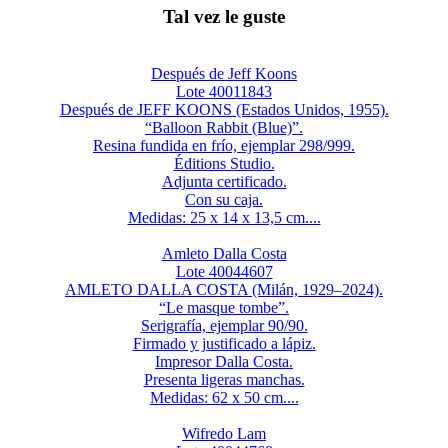
Tal vez le guste
Después de Jeff Koons
Lote 40011843
Después de JEFF KOONS (Estados Unidos, 1955).
“Balloon Rabbit (Blue)”.
Resina fundida en frío, ejemplar 298/999.
Éditions Studio.
Adjunta certificado.
Con su caja.
Medidas: 25 x 14 x 13,5 cm....
Amleto Dalla Costa
Lote 40044607
AMLETO DALLA COSTA (Milán, 1929–2024).
“Le masque tombe”.
Serigrafía, ejemplar 90/90.
Firmado y justificado a lápiz.
Impresor Dalla Costa.
Presenta ligeras manchas.
Medidas: 62 x 50 cm....
Wifredo Lam