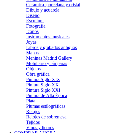
Cerámica, porcelana y cristal
Dibujo y acuarela
Diseño
Escultura
Fotografía
Iconos
Instrumentos musicales
Joyas
Libros y grabados antiguos
Mapas
Meninas Madrid Gallery
Mobiliario y lámparas
Objetos
Obra gráfica
Pintura Siglo XIX
Pintura Siglo XX
Pintura Siglo XXI
Pintura de Alta Época
Plata
Plumas estilográficas
Relojes
Relojes de sobremesa
Tejidos
Vinos y licores
COMPRAR AHORA