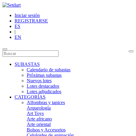
Iniciar sesión
REGISTRARSE
ES
|
EN
SUBASTAS
Calendario de subastas
Próximas subastas
Nuevos lotes
Lotes destacados
Lotes adjudicados
CATEGORÍAS
Alfombras y tapices
Arqueología
Art Toys
Arte africano
Arte oriental
Bolsos y Accesorios
Celuloides de animación