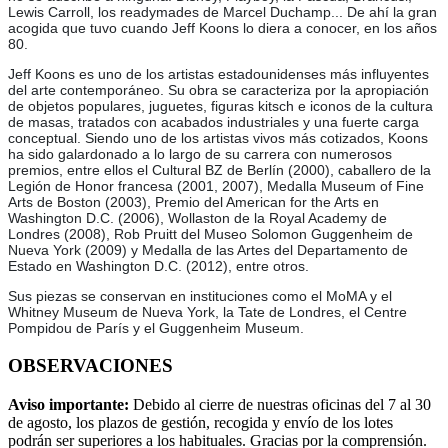
Lewis Carroll, los readymades de Marcel Duchamp... De ahí la gran
acogida que tuvo cuando Jeff Koons lo diera a conocer, en los años
80.
Jeff Koons es uno de los artistas estadounidenses más influyentes
del arte contemporáneo. Su obra se caracteriza por la apropiación
de objetos populares, juguetes, figuras kitsch e iconos de la cultura
de masas, tratados con acabados industriales y una fuerte carga
conceptual. Siendo uno de los artistas vivos más cotizados, Koons
ha sido galardonado a lo largo de su carrera con numerosos
premios, entre ellos el Cultural BZ de Berlín (2000), caballero de la
Legión de Honor francesa (2001, 2007), Medalla Museum of Fine
Arts de Boston (2003), Premio del American for the Arts en
Washington D.C. (2006), Wollaston de la Royal Academy de
Londres (2008), Rob Pruitt del Museo Solomon Guggenheim de
Nueva York (2009) y Medalla de las Artes del Departamento de
Estado en Washington D.C. (2012), entre otros.
Sus piezas se conservan en instituciones como el MoMA y el
Whitney Museum de Nueva York, la Tate de Londres, el Centre
Pompidou de París y el Guggenheim Museum.
OBSERVACIONES
Aviso importante:
Debido al cierre de nuestras oficinas del 7 al 30
de agosto, los plazos de gestión, recogida y envío de los lotes
podrán ser superiores a los habituales. Gracias por la comprensión.