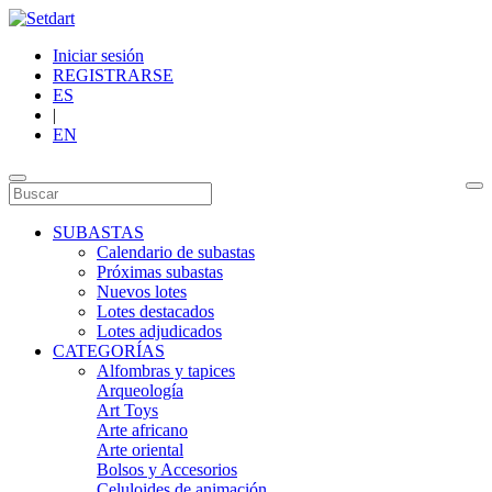
Iniciar sesión
REGISTRARSE
ES
|
EN
SUBASTAS
Calendario de subastas
Próximas subastas
Nuevos lotes
Lotes destacados
Lotes adjudicados
CATEGORÍAS
Alfombras y tapices
Arqueología
Art Toys
Arte africano
Arte oriental
Bolsos y Accesorios
Celuloides de animación