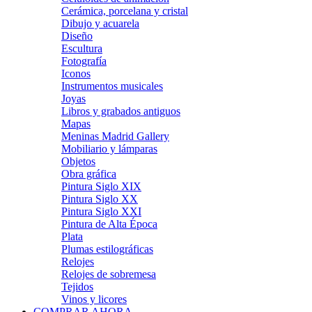
Cerámica, porcelana y cristal
Dibujo y acuarela
Diseño
Escultura
Fotografía
Iconos
Instrumentos musicales
Joyas
Libros y grabados antiguos
Mapas
Meninas Madrid Gallery
Mobiliario y lámparas
Objetos
Obra gráfica
Pintura Siglo XIX
Pintura Siglo XX
Pintura Siglo XXI
Pintura de Alta Época
Plata
Plumas estilográficas
Relojes
Relojes de sobremesa
Tejidos
Vinos y licores
COMPRAR AHORA