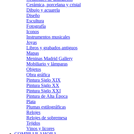
Cerámica, porcelana y cristal
Dibujo y acuarela
Diseño
Escultura
Fotografía
Iconos
Instrumentos musicales
Joyas
Libros y grabados antiguos
Mapas
Meninas Madrid Gallery
Mobiliario y lámparas
Objetos
Obra gráfica
Pintura Siglo XIX
Pintura Siglo XX
Pintura Siglo XXI
Pintura de Alta Época
Plata
Plumas estilográficas
Relojes
Relojes de sobremesa
Tejidos
Vinos y licores
COMPRAR AHORA