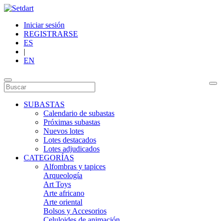
Iniciar sesión
REGISTRARSE
ES
|
EN
SUBASTAS
Calendario de subastas
Próximas subastas
Nuevos lotes
Lotes destacados
Lotes adjudicados
CATEGORÍAS
Alfombras y tapices
Arqueología
Art Toys
Arte africano
Arte oriental
Bolsos y Accesorios
Celuloides de animación