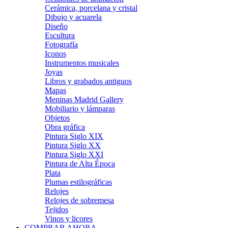
Cerámica, porcelana y cristal
Dibujo y acuarela
Diseño
Escultura
Fotografía
Iconos
Instrumentos musicales
Joyas
Libros y grabados antiguos
Mapas
Meninas Madrid Gallery
Mobiliario y lámparas
Objetos
Obra gráfica
Pintura Siglo XIX
Pintura Siglo XX
Pintura Siglo XXI
Pintura de Alta Época
Plata
Plumas estilográficas
Relojes
Relojes de sobremesa
Tejidos
Vinos y licores
COMPRAR AHORA