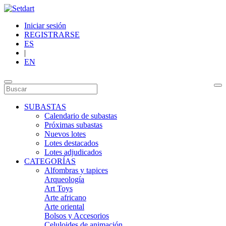
Iniciar sesión
REGISTRARSE
ES
|
EN
SUBASTAS
Calendario de subastas
Próximas subastas
Nuevos lotes
Lotes destacados
Lotes adjudicados
CATEGORÍAS
Alfombras y tapices
Arqueología
Art Toys
Arte africano
Arte oriental
Bolsos y Accesorios
Celuloides de animación