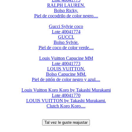
RALPH LAUREN.
Bolso Ricky.
Piel de cocodrilo de color negro....
Gucci Sylvie coco
Lote 40041774
GUCCI.
Bolso Sylvie.
Piel de coco de color verde....
Louis Vuitton Capucine MM
Lote 40041773
LOUIS VUITTON.
Bolso Capucine MM.
Piel de pitón de color negro y azul....
Louis Vuitton Koro Koro by Takashi Murakami
Lote 40041770
LOUIS VUITTON by Takashi Murakami.
Clutch Koro Koro....