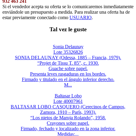
932 463 241
Si el vendedor acepta su oferta se lo comunicaremos inmediatamente
enviándole un presupuesto a medida. Para realizar una oferta ha de
estar previamente conectado como
USUARIO
.
Tal vez le guste
Sonia Delaunay
Lote 35326826
SONIA DELAUNAY (Odessa, 1885 – Francia, 1979).
“Projet de Tissu T. 85”, c. 1930.
Guache sobre papel.
Presenta leves rasgaduras en los bordes.
Firmado y titulado en el ángulo inferior derecho.
M...
Baltasar Lobo
Lote 40007961
BALTASAR LOBO CASQUERO (Cerecinos de Campos,
Zamora, 1910 – París, 1993).
“Los nietos de Maruja Rolando”, 1958.
Crayones sobre papel.
Firmado, fechado y localizado en la zona inferior.
Medidas:...