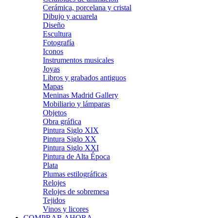
Cerámica, porcelana y cristal
Dibujo y acuarela
Diseño
Escultura
Fotografía
Iconos
Instrumentos musicales
Joyas
Libros y grabados antiguos
Mapas
Meninas Madrid Gallery
Mobiliario y lámparas
Objetos
Obra gráfica
Pintura Siglo XIX
Pintura Siglo XX
Pintura Siglo XXI
Pintura de Alta Época
Plata
Plumas estilográficas
Relojes
Relojes de sobremesa
Tejidos
Vinos y licores
COMPRAR AHORA