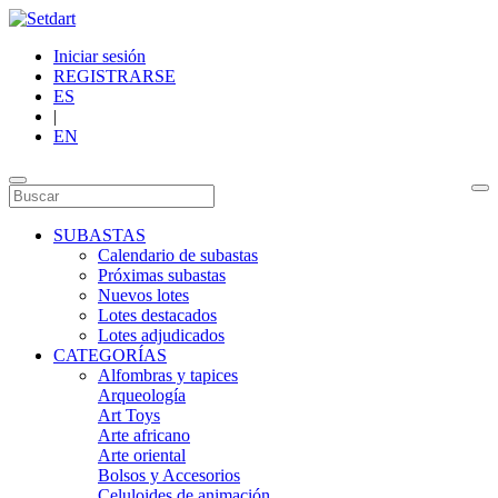
Iniciar sesión
REGISTRARSE
ES
|
EN
SUBASTAS
Calendario de subastas
Próximas subastas
Nuevos lotes
Lotes destacados
Lotes adjudicados
CATEGORÍAS
Alfombras y tapices
Arqueología
Art Toys
Arte africano
Arte oriental
Bolsos y Accesorios
Celuloides de animación