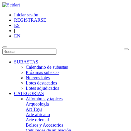
Iniciar sesión
REGISTRARSE
ES
|
EN
SUBASTAS
Calendario de subastas
Próximas subastas
Nuevos lotes
Lotes destacados
Lotes adjudicados
CATEGORÍAS
Alfombras y tapices
Arqueología
Art Toys
Arte africano
Arte oriental
Bolsos y Accesorios
Celuloides de animación