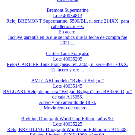
Bremont Supermarine
Lote 40034813
Reloj BREMONT Supermarine, 5500/BL, n. serie 214XX, para
caballero/Unisex.
En acero.
Incluye garantía en la que se indica que la fecha de compra fue
2021....
Cartier Tank Française
Lote 40035295
Reloj CARTIER Tank Française, ref. 2465, n. serie 491170XX.
En acero y oro....
BVLGARI modelo “Bvlgari Bvlgari”
Lote 40035145
BVLGARI. Reloj de pulsera “Bvlgari Bvlgari”, ref. BB33SGD, n.º
de caja A15055.
Acero y oro amarillo de 18 kt.
Movimiento de cuarzo....
Breitling Duograph World Cup Edition, años 90.
Lote 40035225
Reloj BREITLING Duograph World Cup Edition ref. B15508,
Edición Limitada 08XX/1000, años 90.