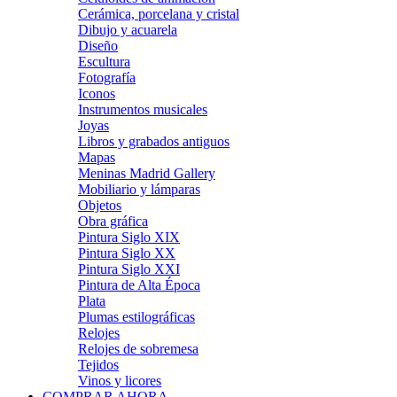
Cerámica, porcelana y cristal
Dibujo y acuarela
Diseño
Escultura
Fotografía
Iconos
Instrumentos musicales
Joyas
Libros y grabados antiguos
Mapas
Meninas Madrid Gallery
Mobiliario y lámparas
Objetos
Obra gráfica
Pintura Siglo XIX
Pintura Siglo XX
Pintura Siglo XXI
Pintura de Alta Época
Plata
Plumas estilográficas
Relojes
Relojes de sobremesa
Tejidos
Vinos y licores
COMPRAR AHORA