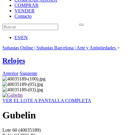
COMPRAR
VENDER
Contacto
ES
|
EN
Subastas Online | Subastas Barcelona | Arte y Antigüedades
>
Relojes
Anterior
Siguiente
VER EL LOTE A PANTALLA COMPLETA
Gubelin
Lote
60
(40035189)