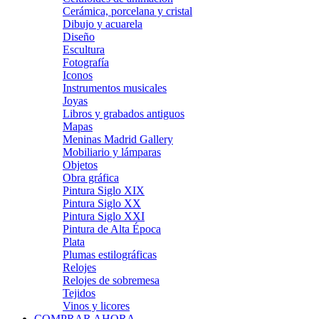
Cerámica, porcelana y cristal
Dibujo y acuarela
Diseño
Escultura
Fotografía
Iconos
Instrumentos musicales
Joyas
Libros y grabados antiguos
Mapas
Meninas Madrid Gallery
Mobiliario y lámparas
Objetos
Obra gráfica
Pintura Siglo XIX
Pintura Siglo XX
Pintura Siglo XXI
Pintura de Alta Época
Plata
Plumas estilográficas
Relojes
Relojes de sobremesa
Tejidos
Vinos y licores
COMPRAR AHORA