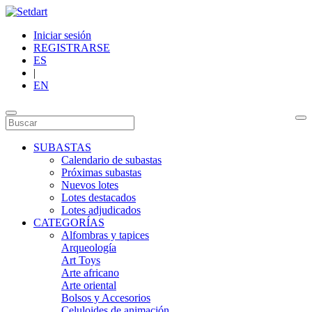
Iniciar sesión
REGISTRARSE
ES
|
EN
SUBASTAS
Calendario de subastas
Próximas subastas
Nuevos lotes
Lotes destacados
Lotes adjudicados
CATEGORÍAS
Alfombras y tapices
Arqueología
Art Toys
Arte africano
Arte oriental
Bolsos y Accesorios
Celuloides de animación