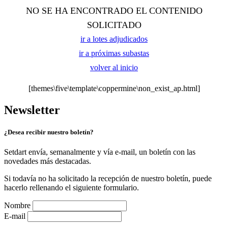
NO SE HA ENCONTRADO EL CONTENIDO
SOLICITADO
ir a lotes adjudicados
ir a próximas subastas
volver al inicio
[themes\five\template\coppermine\non_exist_ap.html]
Newsletter
¿Desea recibir nuestro boletín?
Setdart envía, semanalmente y vía e-mail, un boletín con las
novedades más destacadas.
Si todavía no ha solicitado la recepción de nuestro boletín, puede
hacerlo rellenando el siguiente formulario.
Nombre
E-mail