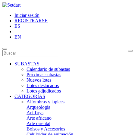
Iniciar sesión
REGISTRARSE
ES
|
EN
SUBASTAS
Calendario de subastas
Próximas subastas
Nuevos lotes
Lotes destacados
Lotes adjudicados
CATEGORÍAS
Alfombras y tapices
Arqueología
Art Toys
Arte africano
Arte oriental
Bolsos y Accesorios
Celuloides de animación