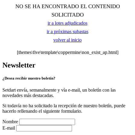
NO SE HA ENCONTRADO EL CONTENIDO
SOLICITADO
ir a lotes adjudicados
ir a próximas subastas
volver al inicio
[themes\five\template\coppermine\non_exist_ap.html]
Newsletter
¿Desea recibir nuestro boletín?
Setdart envía, semanalmente y vía e-mail, un boletín con las
novedades más destacadas.
Si todavía no ha solicitado la recepción de nuestro boletín, puede
hacerlo rellenando el siguiente formulario.
Nombre
E-mail