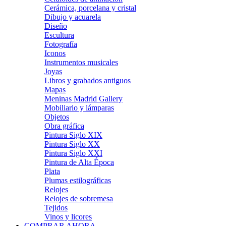
Cerámica, porcelana y cristal
Dibujo y acuarela
Diseño
Escultura
Fotografía
Iconos
Instrumentos musicales
Joyas
Libros y grabados antiguos
Mapas
Meninas Madrid Gallery
Mobiliario y lámparas
Objetos
Obra gráfica
Pintura Siglo XIX
Pintura Siglo XX
Pintura Siglo XXI
Pintura de Alta Época
Plata
Plumas estilográficas
Relojes
Relojes de sobremesa
Tejidos
Vinos y licores
COMPRAR AHORA