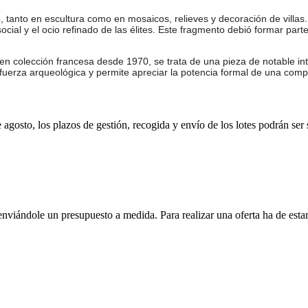
anto en escultura como en mosaicos, relieves y decoración de villas. 
o social y el ocio refinado de las élites. Este fragmento debió formar p
en colección francesa desde 1970, se trata de una pieza de notable i
 fuerza arqueológica y permite apreciar la potencia formal de una com
e agosto, los plazos de gestión, recogida y envío de los lotes podrán ser
enviándole un presupuesto a medida. Para realizar una oferta ha de es