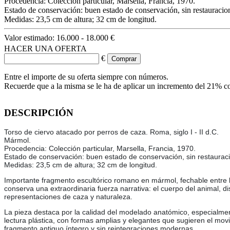
Procedencia: Colección particular, Marsella, Francia, 1970.
Estado de conservación: buen estado de conservación, sin restauracione
Medidas: 23,5 cm de altura; 32 cm de longitud.
Valor estimado:
16.000 - 18.000 €
HACER UNA OFERTA
€
Entre el importe de su oferta siempre con números.
Recuerde que a la misma se le ha de aplicar un incremento del 21% c
DESCRIPCIÓN
Torso de ciervo atacado por perros de caza. Roma, siglo I - II d.C.
Mármol.
Procedencia: Colección particular, Marsella, Francia, 1970.
Estado de conservación: buen estado de conservación, sin restauracio
Medidas: 23,5 cm de altura; 32 cm de longitud.
Importante fragmento escultórico romano en mármol, fechable entre lo
conserva una extraordinaria fuerza narrativa: el cuerpo del animal, 
representaciones de caza y naturaleza.
La pieza destaca por la calidad del modelado anatómico, especialmente
lectura plástica, con formas amplias y elegantes que sugieren el mov
fragmento antiguo íntegro y sin reintegraciones modernas.