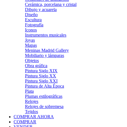
Cerámica, porcelana y cristal
Dibujo y acuarela
Diseño
Escultura
Fotografía
Iconos
Instrumentos musicales
Joyas
Mapas
Meninas Madrid Gallery
Mobiliario y lámparas
Objetos
Obra gráfica
Pintura Siglo XIX
Pintura Siglo XX
Pintura Siglo XXI
Pintura de Alta Época
Plata
Plumas estilográficas
Relojes
Relojes de sobremesa
Tejidos
COMPRAR AHORA
COMPRAR
VENDER