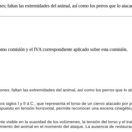
s; faltan las extremidades del animal, así como los perros que lo ataca
omo comisión y el IVA correspondiente aplicado sobre esta comisión.
nes; faltan las extremidades del animal, así como los perros que lo a
s siglos I y II d.C., que representa el torso de un ciervo atacado por 
dispuesto en tensión horizontal, permite reconocer una escena cinegéti
 visible en la suavidad de los volúmenes, la tensión del torso y el tra
imiento del animal en el momento del ataque. La ausencia de restaurac