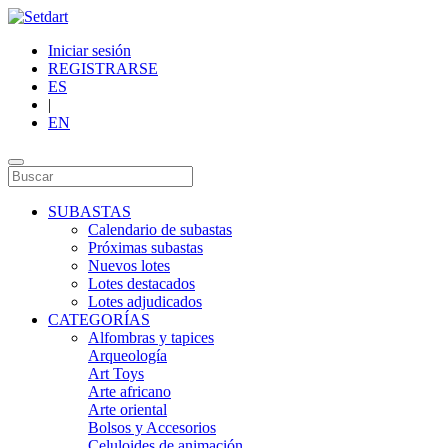
Iniciar sesión
REGISTRARSE
ES
|
EN
SUBASTAS
Calendario de subastas
Próximas subastas
Nuevos lotes
Lotes destacados
Lotes adjudicados
CATEGORÍAS
Alfombras y tapices
Arqueología
Art Toys
Arte africano
Arte oriental
Bolsos y Accesorios
Celuloides de animación