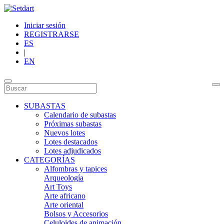
Iniciar sesión
REGISTRARSE
ES
|
EN
SUBASTAS
Calendario de subastas
Próximas subastas
Nuevos lotes
Lotes destacados
Lotes adjudicados
CATEGORÍAS
Alfombras y tapices
Arqueología
Art Toys
Arte africano
Arte oriental
Bolsos y Accesorios
Celuloides de animación