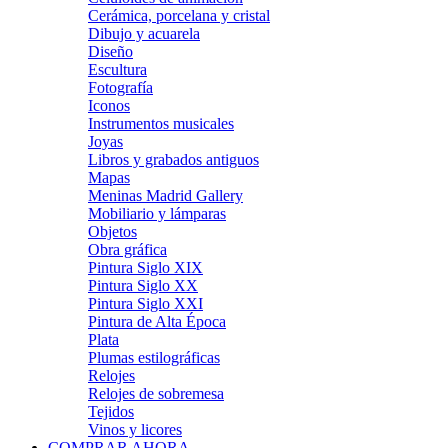
Cerámica, porcelana y cristal
Dibujo y acuarela
Diseño
Escultura
Fotografía
Iconos
Instrumentos musicales
Joyas
Libros y grabados antiguos
Mapas
Meninas Madrid Gallery
Mobiliario y lámparas
Objetos
Obra gráfica
Pintura Siglo XIX
Pintura Siglo XX
Pintura Siglo XXI
Pintura de Alta Época
Plata
Plumas estilográficas
Relojes
Relojes de sobremesa
Tejidos
Vinos y licores
COMPRAR AHORA