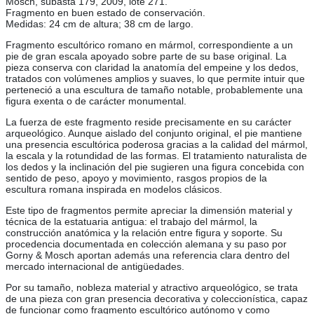
Mosch, subasta 179, 2009, lote 271.
Fragmento en buen estado de conservación.
Medidas: 24 cm de altura; 38 cm de largo.
Fragmento escultórico romano en mármol, correspondiente a un
pie de gran escala apoyado sobre parte de su base original. La
pieza conserva con claridad la anatomía del empeine y los dedos,
tratados con volúmenes amplios y suaves, lo que permite intuir que
perteneció a una escultura de tamaño notable, probablemente una
figura exenta o de carácter monumental.
La fuerza de este fragmento reside precisamente en su carácter
arqueológico. Aunque aislado del conjunto original, el pie mantiene
una presencia escultórica poderosa gracias a la calidad del mármol,
la escala y la rotundidad de las formas. El tratamiento naturalista de
los dedos y la inclinación del pie sugieren una figura concebida con
sentido de peso, apoyo y movimiento, rasgos propios de la
escultura romana inspirada en modelos clásicos.
Este tipo de fragmentos permite apreciar la dimensión material y
técnica de la estatuaria antigua: el trabajo del mármol, la
construcción anatómica y la relación entre figura y soporte. Su
procedencia documentada en colección alemana y su paso por
Gorny & Mosch aportan además una referencia clara dentro del
mercado internacional de antigüedades.
Por su tamaño, nobleza material y atractivo arqueológico, se trata
de una pieza con gran presencia decorativa y coleccionística, capaz
de funcionar como fragmento escultórico autónomo y como