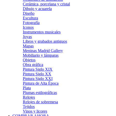
Cerámica, porcelana y cristal
Dibujo y acuarela
Diseño
Escultura
Fotografía
Iconos
Instrumentos musicales
Joyas
Libros y grabados antiguos
Mapas
Meninas Madrid Gallery
Mobiliario y lámparas
Objetos
Obra gráfica
Pintura Siglo XIX
Pintura Siglo XX
Pintura Siglo XXI
Pintura de Alta Época
Plata
Plumas estilográficas
Relojes
Relojes de sobremesa
Tejidos
Vinos y licores
COMPRAR AHORA