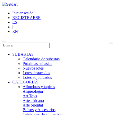
Iniciar sesión
REGISTRARSE
ES
|
EN
SUBASTAS
Calendario de subastas
Próximas subastas
Nuevos lotes
Lotes destacados
Lotes adjudicados
CATEGORÍAS
Alfombras y tapices
Arqueología
Art Toys
Arte africano
Arte oriental
Bolsos y Accesorios
Celuloides de animación