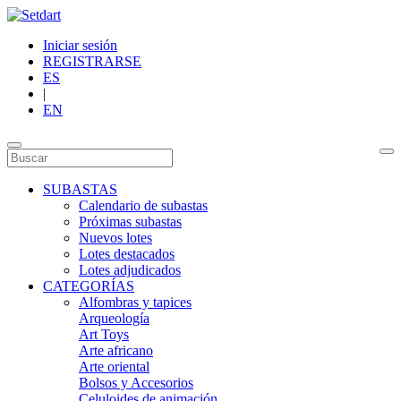
Iniciar sesión
REGISTRARSE
ES
|
EN
SUBASTAS
Calendario de subastas
Próximas subastas
Nuevos lotes
Lotes destacados
Lotes adjudicados
CATEGORÍAS
Alfombras y tapices
Arqueología
Art Toys
Arte africano
Arte oriental
Bolsos y Accesorios
Celuloides de animación