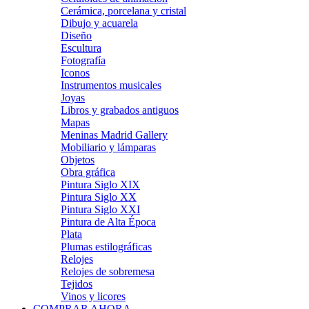
Cerámica, porcelana y cristal
Dibujo y acuarela
Diseño
Escultura
Fotografía
Iconos
Instrumentos musicales
Joyas
Libros y grabados antiguos
Mapas
Meninas Madrid Gallery
Mobiliario y lámparas
Objetos
Obra gráfica
Pintura Siglo XIX
Pintura Siglo XX
Pintura Siglo XXI
Pintura de Alta Época
Plata
Plumas estilográficas
Relojes
Relojes de sobremesa
Tejidos
Vinos y licores
COMPRAR AHORA