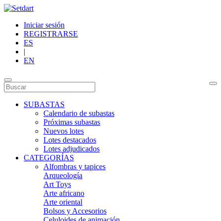
Iniciar sesión
REGISTRARSE
ES
|
EN
SUBASTAS
Calendario de subastas
Próximas subastas
Nuevos lotes
Lotes destacados
Lotes adjudicados
CATEGORÍAS
Alfombras y tapices
Arqueología
Art Toys
Arte africano
Arte oriental
Bolsos y Accesorios
Celuloides de animación