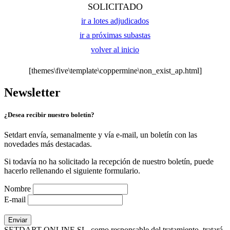
SOLICITADO
ir a lotes adjudicados
ir a próximas subastas
volver al inicio
[themes\five\template\coppermine\non_exist_ap.html]
Newsletter
¿Desea recibir nuestro boletín?
Setdart envía, semanalmente y vía e-mail, un boletín con las
novedades más destacadas.
Si todavía no ha solicitado la recepción de nuestro boletín, puede
hacerlo rellenando el siguiente formulario.
Nombre
E-mail
SETDART ONLINE SL, como responsable del tratamiento, tratará