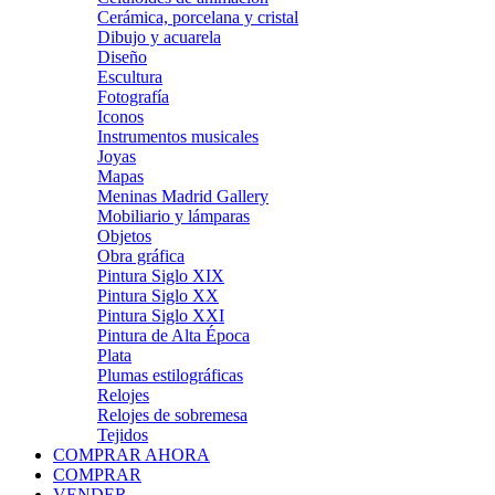
Cerámica, porcelana y cristal
Dibujo y acuarela
Diseño
Escultura
Fotografía
Iconos
Instrumentos musicales
Joyas
Mapas
Meninas Madrid Gallery
Mobiliario y lámparas
Objetos
Obra gráfica
Pintura Siglo XIX
Pintura Siglo XX
Pintura Siglo XXI
Pintura de Alta Época
Plata
Plumas estilográficas
Relojes
Relojes de sobremesa
Tejidos
COMPRAR AHORA
COMPRAR
VENDER