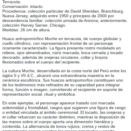
Terracota.
Conservación: intacto.
Procedencia: colección particular de David Sheridan, Branchburg,
Nueva Jersey, adquirido entre 1950 y principios de 2000 por
descendencia familiar; colección privada de Arizona; anteriormente,
colección Harvey Sarner, Chicago.
Medidas: 26 cm de altura.
Huaco antropomórfico Moche en terracota, de cuerpo globular y
cuello cilíndrico, con representación frontal de un personaje
ricamente caracterizado. La figura presenta rostro modelado en
relieve, ojos almendrados, nariz marcada, boca cerrada y tocado
decorado, además de orejeras circulares, collar y brazos
flexionados sobre el cuerpo del recipiente.
La cultura Moche, desarrollada en la costa norte del Perú entre los
siglos II y VII d.C., alcanzó una extraordinaria maestría en la
cerámica escultórica. Sus huacos antropomorfos constituyen uno
de los testimonios más refinados de su capacidad para integrar
forma, función e imagen, convirtiendo el recipiente en soporte de
representación social, ritual y simbólica.
En este ejemplar, el personaje aparece tratado con marcada
solemnidad y frontalidad, rasgos que sugieren una figura de rango
o entidad vinculada al ámbito ceremonial. El tocado, las orejeras y
el collar refuerzan su carácter distintivo, mientras la disposición de
las manos sobre el cuerpo aporta una dimensión hierática y
contenida. La alternancia de tonos rojizos, crema y restos de