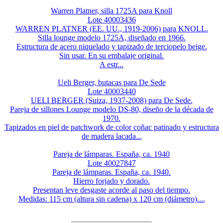
Warren Platner, silla 1725A para Knoll
Lote 40003436
WARREN PLATNER (EE. UU., 1919-2006) para KNOLL.
Silla lounge modelo 1725A, diseñado en 1966.
Estructura de acero niquelado y tapizado de terciopelo beige.
Sin usar. En su embalaje original.
A estr...
Ueli Berger, butacas para De Sede
Lote 40003440
UELI BERGER (Suiza, 1937-2008) para De Sede.
Pareja de sillones Lounge modelo DS-80, diseño de la década de
1970.
Tapizados en piel de patchwork de color coñac patinado y estructura
de madera lacada...
Pareja de lámparas. España, ca. 1940
Lote 40027847
Pareja de lámparas. España, ca. 1940.
Hierro forjado y dorado.
Presentan leve desgaste acorde al paso del tiempo.
Medidas: 115 cm (altura sin cadena) x 120 cm (diámetro)....