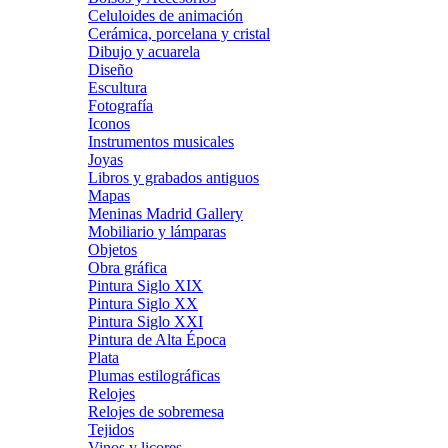
Celuloides de animación
Cerámica, porcelana y cristal
Dibujo y acuarela
Diseño
Escultura
Fotografía
Iconos
Instrumentos musicales
Joyas
Libros y grabados antiguos
Mapas
Meninas Madrid Gallery
Mobiliario y lámparas
Objetos
Obra gráfica
Pintura Siglo XIX
Pintura Siglo XX
Pintura Siglo XXI
Pintura de Alta Época
Plata
Plumas estilográficas
Relojes
Relojes de sobremesa
Tejidos
Vinos y licores