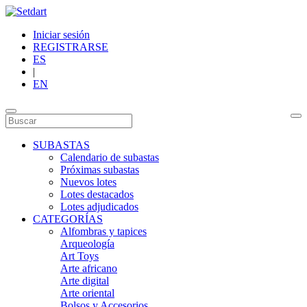
Iniciar sesión
REGISTRARSE
ES
|
EN
SUBASTAS
Calendario de subastas
Próximas subastas
Nuevos lotes
Lotes destacados
Lotes adjudicados
CATEGORÍAS
Alfombras y tapices
Arqueología
Art Toys
Arte africano
Arte digital
Arte oriental
Bolsos y Accesorios